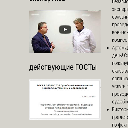
незави
эксперт
связанн
провед
военно
комисси
Артём
Д
день! С
пожалуй
действующие ГОСТы
оказыва
органи
услуги 
провед
судебно
Виктор
предст
по факт