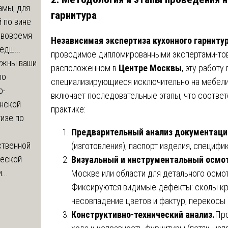
амы, для
гарнитура
 по вине
 вовремя
Независимая экспертиза кухонного гарниту
едш...
проводимое дипломированными экспертами-тов
ужны ваши
расположенном в
Центре Москвы
, эту работ
по
специализирующиеся исключительно на мебели
о-
включает последовательные этапы, что соответ
нской
практике:
изе по
Предварительный анализ документаци
ственной
(изготовления), паспорт изделия, специф
ческой
Визуальный и инструментальный осмо
...
Москве или области для детального осмо
Фиксируются видимые дефекты: сколы кро
несовпадение цветов и фактур, перекосы 
Конструктивно-технический анализ.
Про