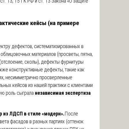
т. 13, 15 ГК РФ и ст. 13 Закона «О защите
актические кейсы (на примере
ктру дефектов, систематизированных в
 облицовочных материалов (просветы, пятна,
(отслоение, сколы), дефекты фурнитуры
акже конструктивные дефекты, такие как
иях, несимметрично просверленные
льных кейсов из нашей практики с клиентами
ую роль сыграла
независимая экспертиза
ур из ЛДСП в стиле «модерн».
После
ета фасадов в разных партиях (оттенок