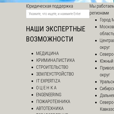
Юридическая поддержка
Мы работаем
регионами
Город 
Москов
НАШИ ЭКСПЕРТНЫЕ
област
ВОЗМОЖНОСТИ
Центра
округ
МЕДИЦИНА
Северо
КРИМИНАЛИСТИКА
Южный 
СТРОИТЕЛЬСТВО
Привол
ЗЕМЛЕУСТРОЙСТВО
округ
IT EXPERTIZA
Уральск
О Ц Е Н К А
Сибирс
ENGENEERING
Дальне
ПОЖАРОТЕХНИКА
Северо
АВТОТЕХНИКА
Кавказ