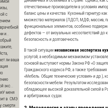
динамичных и объёмных в стране. Однако, как о
симой
отечественные производители в условиях имп
изы,
баланс цены и качества. Кухонный гарнитур к
ой с
множество материалов (ЛДСП, МДФ, массив, пла
ением
функциональных элементов, особенно подверж
-врачебной
дефектов — от визуальных несоответствий до 
и и...
безопасность и долговечность.
обрый
кажите,
В такой ситуации
независимая экспертиза кух
ста,
услугой, а необходимым механизмом установле
ет ли ваша
основой выступают нормы Закона РФ «О защите п
зация
Гражданского кодекса РФ, а также требования
по
«Мебель. Общие технические условия» и др.), 
ению
безопасности мебели. Результатом исследован
й экс...
обладающее высокой доказательной силой в Р
ия
У меня
и арбитражных судах.
оит в СМЭ
у смерти
2. Методология и этапы проведения 