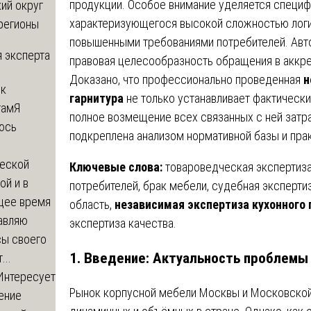
продукции. Особое внимание уделяется специф
ий округ
характеризующегося высокой сложностью логи
регионы
повышенными требованиями потребителей. Авт
 эксперта
правовая целесообразность обращения в аккр
Доказано, что профессионально проведенная
н
 к
гарнитура
не только устанавливает фактические
там
Я
полное возмещение всех связанных с ней затра
юсь
подкреплена анализом нормативной базы и пра
й
еской
Ключевые слова:
товароведческая экспертиза,
ой и в
потребителей, брак мебели, судебная эксперти
щее время
область,
независимая экспертиза кухонного 
авляю
экспертиза качества.
сы своего
1. Введение: Актуальность проблемы
...
Интересует
Рынок корпусной мебели Москвы и Московской
ение