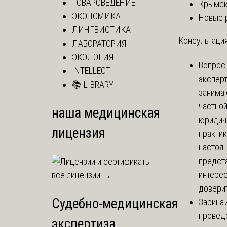
ТОВАРОВЕДЕНИЕ
Крымск
ЭКОНОМИКА
Новые 
ЛИНГВИСТИКА
Консультация
ЛАБОРАТОРИЯ
ЭКОЛОГИЯ
Вопрос
INTELLECT
экспер
📚 LIBRARY
занима
частно
наша медицинская
юридич
лицензия
практик
настоя
предст
интере
все лицензии →
доверит
Судебно-медицинская
Зарина
провед
экспертиза