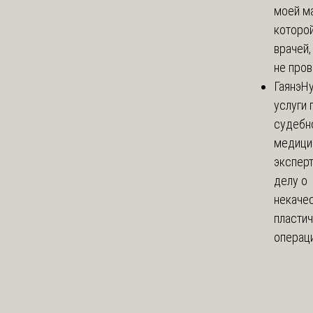
моей м
которой
врачей,
не пров
Гаянэ
Н
услуги 
судебн
медици
эксперт
делу о
некаче
пласти
операци