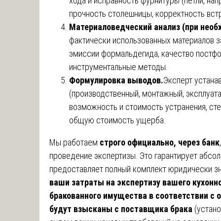
хода и исправность фурнитуры (петли, н
прочность столешницы, корректность встр
Материаловедческий анализ (при необ
фактически использованных материалов з
эмиссии формальдегида, качество постфо
инструментальные методы.
Формулировка выводов.
Эксперт устанав
(производственный, монтажный, эксплуата
возможность и стоимость устранения, сте
общую стоимость ущерба.
Мы работаем
строго официально, через банк
проведение экспертизы. Это гарантирует абсо
предоставляет полный комплект юридически з
ваши затраты на экспертизу вашего кухонно
бракованного имущества в соответствии с
будут взысканы с поставщика брака
(устано