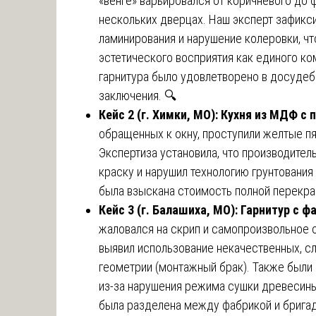
«венге» варьировался от коричневого до 
нескольких дверцах. Наш эксперт зафикс
ламинирования и нарушение колеровки, чт
эстетического восприятия как единого ко
гарнитура было удовлетворено в досуде
заключения. 🔍
Кейс 2 (г. Химки, МО): Кухня из МДФ с 
обращенных к окну, проступили желтые пят
Экспертиза установила, что производител
краску и нарушил технологию грунтования
была взыскана стоимость полной перекра
Кейс 3 (г. Балашиха, МО): Гарнитур с 
жаловался на скрип и самопроизвольное 
выявил использование некачественных, сл
геометрии (монтажный брак). Также были
из-за нарушения режима сушки древесины
была разделена между фабрикой и бригад