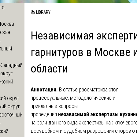
 с
📚 LIBRARY
Москва
ская
Независимая эксперт
ь
льный
гарнитуров в Москве 
-Западный
области
округ
жский
Аннотация.
В статье рассматриваются
процессуальные, методологические и
ий округ
прикладные вопросы
кий округ
проведения
независимой экспертизы кухонно
восточный
на роли данного вида экспертизы как ключевог
-
досудебном и судебном разрешении споров о
ский