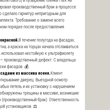
фиолетового) и пузырение пленки ПВХ на
ировал производственный брак в процессе
о сделало гарнитур непригодным для
мплекта. Требование о замене всего
бном порядке после предоставления
покраской.
В течение полугода на фасадах,
на, а краска на торцах начала отслаиваться.
ь использовал нестойкую к ультрафиолету
 — производственный дефект. С владельца
ски фасадов. 💰
фасадами из массива ясеня.
Клиент
открывание дверец. Выездной осмотр
абых петель и их установку с нарушением
 обнаружены трещины в массиве, возникшие
 (производственный брак). Ответственность
ой установщиков. ⚖️