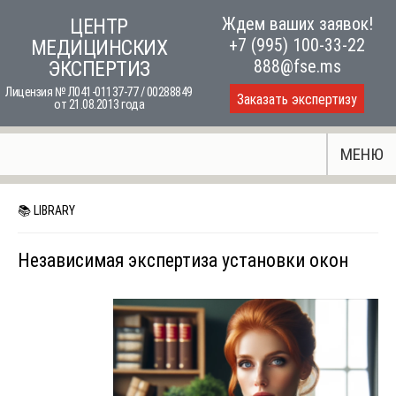
Skip
Ждем ваших заявок!
ЦЕНТР
to
+7 (995) 100-33-22
МЕДИЦИНСКИХ
content
888@fse.ms
ЭКСПЕРТИЗ
Лицензия № Л041-01137-77 / 00288849
Заказать экспертизу
от 21.08.2013 года
МЕНЮ
📚 LIBRARY
Независимая экспертиза установки окон