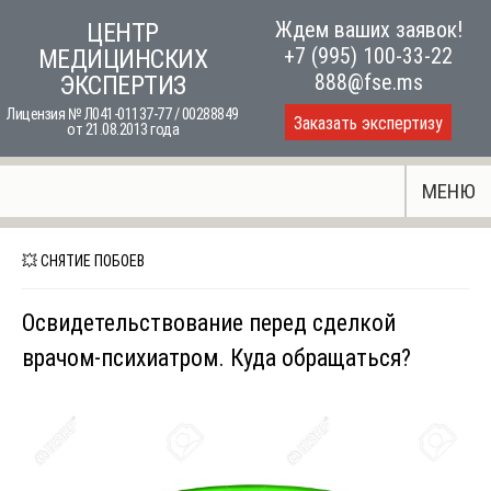
Skip
Ждем ваших заявок!
ЦЕНТР
to
+7 (995) 100-33-22
МЕДИЦИНСКИХ
content
888@fse.ms
ЭКСПЕРТИЗ
Лицензия № Л041-01137-77 / 00288849
Заказать экспертизу
от 21.08.2013 года
МЕНЮ
💥 СНЯТИЕ ПОБОЕВ
Освидетельствование перед сделкой
врачом-психиатром. Куда обращаться?