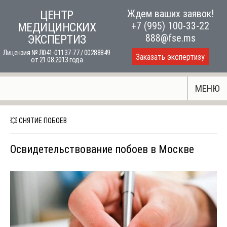
Skip
Ждем ваших заявок!
ЦЕНТР
to
+7 (995) 100-33-22
МЕДИЦИНСКИХ
content
888@fse.ms
ЭКСПЕРТИЗ
Лицензия № Л041-01137-77 / 00288849
Заказать экспертизу
от 21.08.2013 года
МЕНЮ
💥 СНЯТИЕ ПОБОЕВ
Освидетельствование побоев в Москве