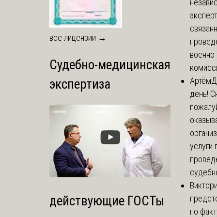
незави
эксперт
связанн
все лицензии →
провед
военно
Судебно-медицинская
комисси
Артём
Д
экспертиза
день! С
пожалуй
оказыва
органи
услуги 
провед
судебно
Виктор
предст
действующие ГОСТы
по факт