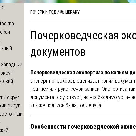
 с
ПОЧЕРК И ТЭД
/
📚 LIBRARY
Москва
ская
Почерковедческая экс
ь
льный
документов
-Западный
Почерковедческая экспертиза по копиям д
округ
эксперт-почерковед оценивает копии документ
жский
подписи или рукописной записи. Экспертиза так
документа отсутствует, но необходимо установ
ий округ
или же подпись была подделана.
кий округ
восточный
-
Особенности почерковедческой экспе
ский