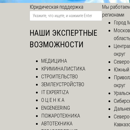
Юридическая поддержка
Мы работаем
регионами
Город 
Москов
НАШИ ЭКСПЕРТНЫЕ
област
ВОЗМОЖНОСТИ
Центра
округ
МЕДИЦИНА
Северо
КРИМИНАЛИСТИКА
Южный 
СТРОИТЕЛЬСТВО
Привол
ЗЕМЛЕУСТРОЙСТВО
округ
IT EXPERTIZA
Уральск
О Ц Е Н К А
Сибирс
ENGENEERING
Дальне
ПОЖАРОТЕХНИКА
Северо
АВТОТЕХНИКА
Кавказ