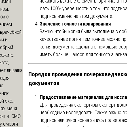
искажать важные элементы оригинала. По
симой
дать 100% уверенность в том, что подпис
изы,
подпись именно на этом документе.
ой с
Значение точности копирования
ением
Важно, чтобы копия была выполнена с со
-врачебной
качественнее копия, тем точнее можно п
и и...
копия документа сделана с помощью сов
обрый
иметь больше шансов для точного анализа
кажите,
ста,
ет ли ваша
Порядок проведения почерковедческо
зация
документов
по
ению
Предоставление материалов для иссл
й экс...
Для проведения экспертизы эксперт долж
ия
У меня
необходимо исследовать. Также важно пр
оит в СМЭ
подпись или рукописная запись подвергаю
у смерти