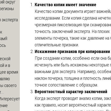
ий округ
Качество копии имеет значение
регионы
Качество копии документа играет важне
исследовании. Если копия сделана нечетк
 эксперта
чрезмерная пикселизация при сканирован
точность заключений эксперта. На плохих
 к
элементы почерка, такие как давление на 
там
Я
отличительные признаки.
юсь
Искажение признаков при копировании
й
При создании копии, особенно если она б
еской
исчезнуть или быть искажены некоторые 
ой и в
важными для эксперта. Например, особен
щее время
наклон почерка, толщина и плотность лини
авляю
точное сопоставление с образцом.
сы своего
Вероятностный характер заключений
...
Когда эксперт проводит анализ копии, зак
Интересует
как правило, носит вероятностный характе
ение