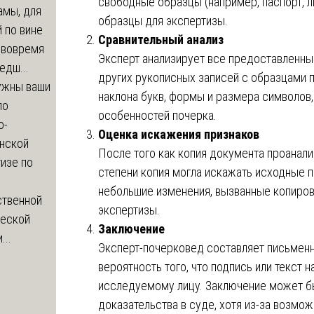
свободные образцы (например, паспорт, л
амы, для
образцы для экспертизы.
 по вине
Сравнительный анализ
 вовремя
Эксперт анализирует все предоставленны
едш...
других рукописных записей с образцами п
ужны ваши
наклона букв, формы и размера символов,
по
особенностей почерка.
о-
Оценка искажения признаков
нской
После того как копия документа проанализ
изе по
степени копия могла искажать исходные п
небольшие изменения, вызванные копирова
ственной
экспертизы.
ческой
Заключение
...
Эксперт-почерковед составляет письменн
вероятность того, что подпись или текст 
исследуемому лицу. Заключение может бы
доказательства в суде, хотя из-за возмо