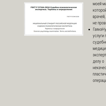
моей м
которой
врачей,
не пров
Гаянэ
Н
услуги 
судебн
медици
эксперт
делу о
некаче
пласти
операци