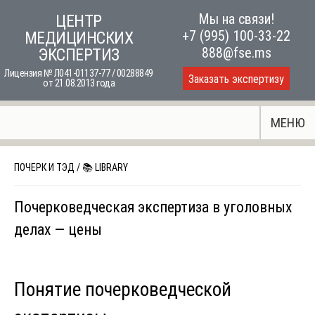
Skip
Мы на связи!
ЦЕНТР
to
+7 (995) 100-33-22
МЕДИЦИНСКИХ
content
888@fse.ms
ЭКСПЕРТИЗ
Лицензия № Л041-01137-77 / 00288849
Заказать экспертизу
от 21.08.2013 года
МЕНЮ
ПОЧЕРК И ТЭД
/
📚 LIBRARY
Почерковедческая экспертиза в уголовных
делах — цены
Понятие почерковедческой