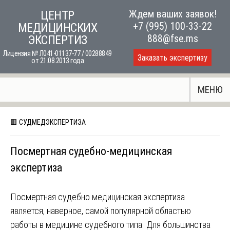
Skip
Ждем ваших заявок!
ЦЕНТР
to
+7 (995) 100-33-22
МЕДИЦИНСКИХ
content
888@fse.ms
ЭКСПЕРТИЗ
Лицензия № Л041-01137-77 / 00288849
Заказать экспертизу
от 21.08.2013 года
МЕНЮ
🟥 СУДМЕДЭКСПЕРТИЗА
Посмертная судебно-медицинская
экспертиза
Посмертная судебно медицинская экспертиза
является, наверное, самой популярной областью
работы в медицине судебного типа. Для большинства