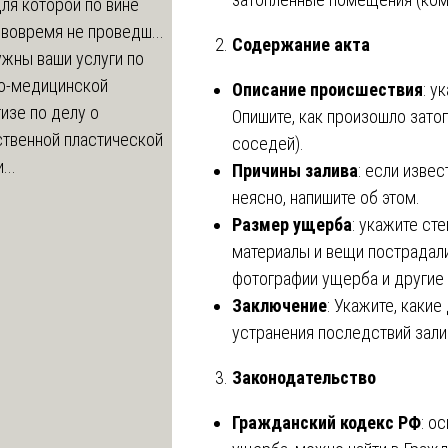
ля которой по вине
 вовремя не проведш...
Содержание акта
жны ваши услуги по
о-медицинской
Описание происшествия
: у
изе по делу о
Опишите, как произошло затоп
ственной пластической
соседей).
...
Причины залива
: если извес
неясно, напишите об этом.
Размер ущерба
: укажите ст
материалы и вещи пострадали
фотографии ущерба и другие 
Заключение
: Укажите, каки
устранения последствий зали
Законодательство
Гражданский кодекс РФ
: о