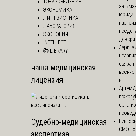
ТОВАРОВЕДЕНИЕ
занима
ЭКОНОМИКА
юридиче
ЛИНГВИСТИКА
настоя
ЛАБОРАТОРИЯ
предст
ЭКОЛОГИЯ
доверит
INTELLECT
Зарина
📚 LIBRARY
незави
связан
наша медицинская
военно
лицензия
и...
Артём
Д
пожалуй
организ
все лицензии →
проведе
Судебно-медицинская
Виктор
СМЭ по
экспертиза