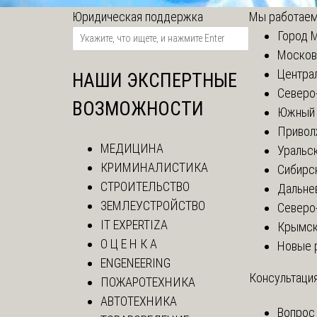
Юридическая поддержка
Мы работаем
Город 
Москов
Центра
НАШИ ЭКСПЕРТНЫЕ
Северо
ВОЗМОЖНОСТИ
Южный 
Привол
МЕДИЦИНА
Уральск
КРИМИНАЛИСТИКА
Сибирс
СТРОИТЕЛЬСТВО
Дальне
ЗЕМЛЕУСТРОЙСТВО
Северо
IT EXPERTIZA
Крымск
О Ц Е Н К А
Новые 
ENGENEERING
Консультация
ПОЖАРОТЕХНИКА
АВТОТЕХНИКА
Вопрос