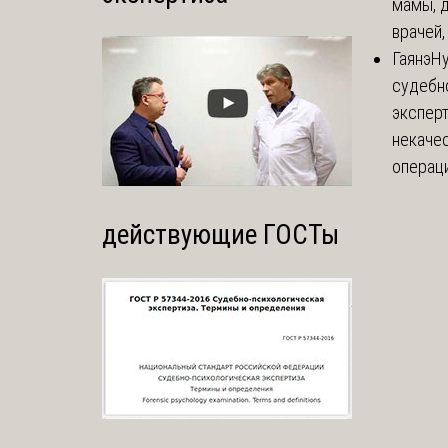
мамы, д
врачей,
Гаянэ
Ну
судебн
эксперт
некаче
операци
действующие ГОСТы