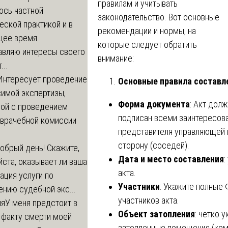
правилам и учитывать
юсь частной
законодательство. Вот основные
ской практикой и в
рекомендации и нормы, на
щее время
которые следует обратить
авляю интересы своего
внимание:
...
Интересует проведение
Основные правила составл
симой экспертизы,
Форма документа
: Акт дол
ной с проведением
подписан всеми заинтересов
-врачебной комиссии
представителя управляющей к
сторону (соседей).
обрый день! Скажите,
Дата и место составления
:
ста, оказывает ли ваша
акта.
ация услуги по
Участники
: Укажите полные 
нию судебной экс...
участников акта.
ия
У меня предстоит в
Объект затопления
: четко 
 факту смерти моей
затопленные помещения (комна