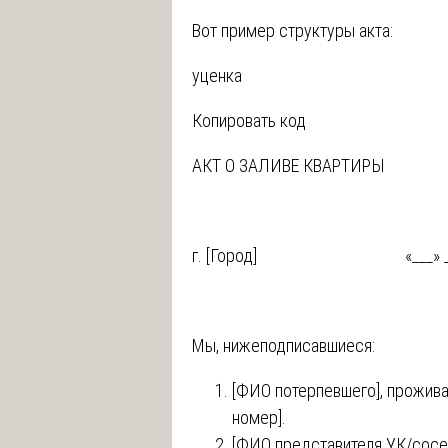
Вот пример структуры акта:
уценка
Копировать код
АКТ О ЗАЛИВЕ КВАРТИРЫ
г. [Город] «___» _______
Мы, нижеподписавшиеся:
[ФИО потерпевшего], проживаю
номер].
[ФИО представителя УК/сосед