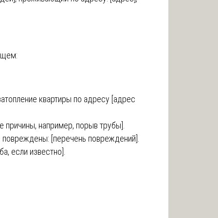
ющем:
 затопление квартиры по адресу [адрес
е причины, например, порыв трубы].
и повреждены: [перечень повреждений].
а, если известно].