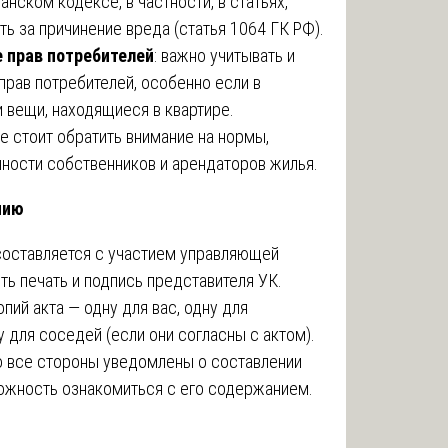
нском кодексе, в частности, в статьях,
ь за причинение вреда (статья 1064 ГК РФ).
 прав потребителей
: важно учитывать и
рав потребителей, особенно если в
и вещи, находящиеся в квартире.
же стоит обратить внимание на нормы,
ности собственников и арендаторов жилья.
нию
 составляется с участием управляющей
ть печать и подпись представителя УК.
опий акта — одну для вас, одну для
 для соседей (если они согласны с актом).
то все стороны уведомлены о составлении
можность ознакомиться с его содержанием.