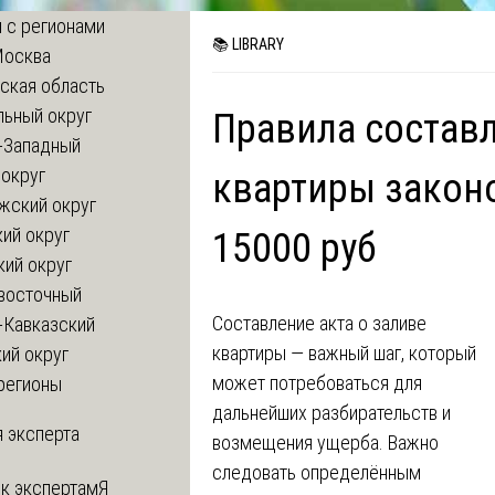
 с регионами
📚 LIBRARY
Москва
ская область
льный округ
Правила составл
-Западный
округ
квартиры законо
жский округ
ий округ
15000 руб
кий округ
восточный
Составление акта о заливе
-Кавказский
квартиры — важный шаг, который
ий округ
может потребоваться для
регионы
дальнейших разбирательств и
 эксперта
возмещения ущерба. Важно
следовать определённым
 к экспертам
Я