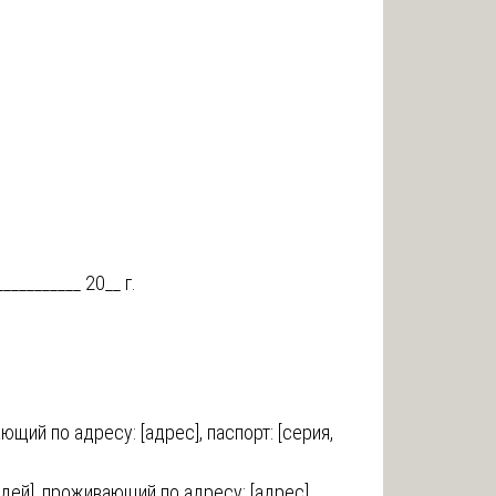
____ 20__ г.
щий по адресу: [адрес], паспорт: [серия,
ей], проживающий по адресу: [адрес],