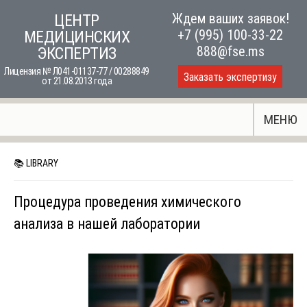
Skip
Ждем ваших заявок!
ЦЕНТР
to
+7 (995) 100-33-22
МЕДИЦИНСКИХ
content
888@fse.ms
ЭКСПЕРТИЗ
Лицензия № Л041-01137-77 / 00288849
Заказать экспертизу
от 21.08.2013 года
МЕНЮ
📚 LIBRARY
Процедура проведения химического
анализа в нашей лаборатории