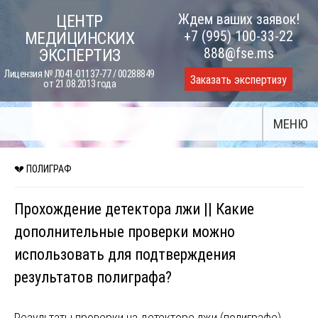
Skip
Ждем ваших заявок!
ЦЕНТР
to
+7 (995) 100-33-22
МЕДИЦИНСКИХ
content
888@fse.ms
ЭКСПЕРТИЗ
Лицензия № Л041-01137-77 / 00288849
Заказать экспертизу
от 21.08.2013 года
МЕНЮ
💔 ПОЛИГРАФ
Прохождение детектора лжи || Какие
дополнительные проверки можно
использовать для подтверждения
результатов полиграфа?
Результаты проверки на детекторе лжи (полиграфе)