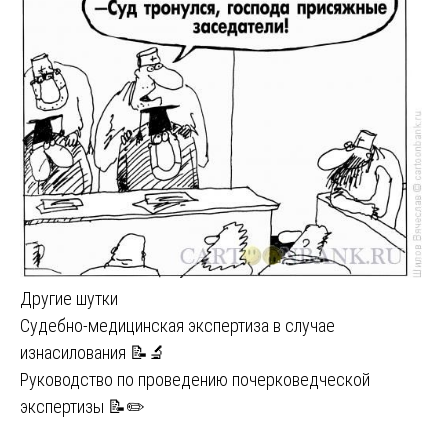
Другие шутки
Навигация
Судебно-медицинская экспертиза в случае
изнасилования 📝🔬
по
Руководство по проведению почерковедческой
записям
экспертизы 📝✏️