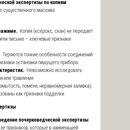
ческой экспертизы по копиям
е существенного массива
 нажиме.
Копия (ксерокс, скан) не передаёт
 ритм письма — ключевые признаки
.
Теряются тонкие особенности соединений
признаки остановки пишущего прибора.
ктеристик.
Невозможно исследовать
я или травления.
змытость, помехи, неравномерная заливка),
рованы как признаки подделки.
пертизы
ведение почерковедческой экспертизы
изе признаков, которые в наименьшей