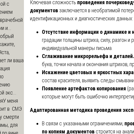
Ключевая сложность
проведения почерковед
ой с
документов
заключается в необратимой потер
ением
идентификационных и диагностических данных:
-врачебной
и и...
Отсутствие информации о динамике и
обрый
градации толщины штриха, силу, разгон и
кажите,
индивидуальной манеры письма.
ста,
Сглаживание микрорельефа и деталей
ет ли ваша
букв, точки начала и окончания штрихов, 
зация
Искажение цветовых и яркостных хара
по
состав красителя, выявить следы смывани
ению
Появление артефактов копирования
(ра
й экс...
которые могут быть ошибочно интерпрети
ия
У меня
оит в СМЭ
Адаптированная методика проведения экс
у смерти
В связи с указанными ограничениями,
про
амы, для
по копиям документов
строится на анал
 по вине