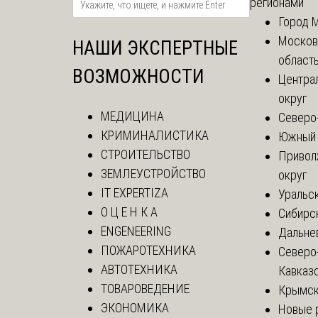
регионами
Город 
Москов
НАШИ ЭКСПЕРТНЫЕ
област
ВОЗМОЖНОСТИ
Центра
округ
МЕДИЦИНА
Северо
КРИМИНАЛИСТИКА
Южный 
СТРОИТЕЛЬСТВО
Привол
ЗЕМЛЕУСТРОЙСТВО
округ
IT EXPERTIZA
Уральск
О Ц Е Н К А
Сибирс
ENGENEERING
Дальне
ПОЖАРОТЕХНИКА
Северо
АВТОТЕХНИКА
Кавказ
ТОВАРОВЕДЕНИЕ
Крымск
ЭКОНОМИКА
Новые 