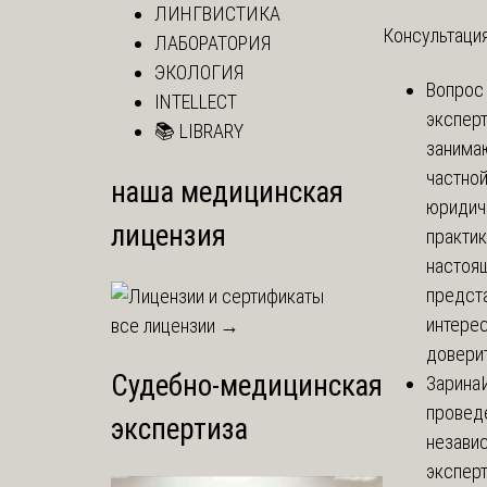
ЛИНГВИСТИКА
Консультация
ЛАБОРАТОРИЯ
ЭКОЛОГИЯ
Вопрос
INTELLECT
экспер
📚 LIBRARY
занима
частно
наша медицинская
юридич
лицензия
практик
настоя
предст
интере
все лицензии →
доверит
Судебно-медицинская
Зарина
провед
экспертиза
незави
эксперт