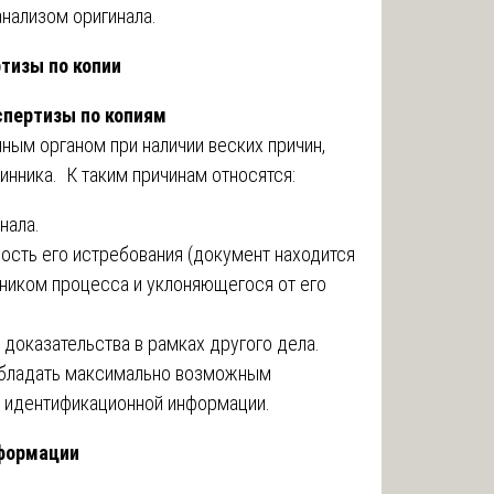
нализом оригинала.
тизы по копии
спертизы по копиям
ным органом при наличии веских причин,
нника. К таким причинам относятся:
нала.
сть его истребования (документ находится
стником процесса и уклоняющегося от его
 доказательства в рамках другого дела.
обладать максимально возможным
ю идентификационной информации.
нформации