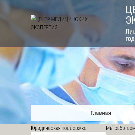
Skip
Ц
to
Э
content
Лиц
год
Главная
Юридическая поддержка
Мы работаем