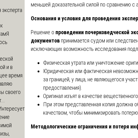
меньшей доказательной силой по сравнению с а
 эксперта
Основания и условия для проведения экспер
 к
Решение о
проведении почерковедческой эк
там
Я
документов
принимается судом или следствен
юсь
исключающих возможность исследования подли
й
еской
Физическая утрата или уничтожение ориги
ой и в
Юридическая или фактическая невозможно
щее время
за границей, у лица, не являющегося уча
авляю
предоставления).
сы своего
Оригинал изъят в качестве вещественного
...
При этом представленная копия должна 
Интересует
качеством, чтобы минимизировать потер
ение
симой
Методологические ограничения и потеря и
изы,