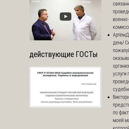
связанн
провед
военно
комисси
Артём
Д
день! С
пожалуй
действующие ГОСТы
оказыва
органи
услуги 
провед
судебно
Виктор
предст
по факт
моей м
которой