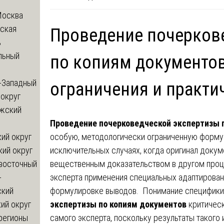
Москва
ская
Проведение почерков
ь
льный
по копиям документов
-Западный
ограничения и практи
округ
жский
Проведение почерковедческой экспертизы 
особую, методологически ограниченную форму 
ий округ
исключительных случаях, когда оригинал докум
кий округ
вещественным доказательством в другом проц
восточный
эксперта применения специальных адаптирован
-
формулировке выводов. Понимание специфик
ский
экспертизы по копиям документов
критическ
ий округ
самого эксперта, поскольку результаты такого
регионы