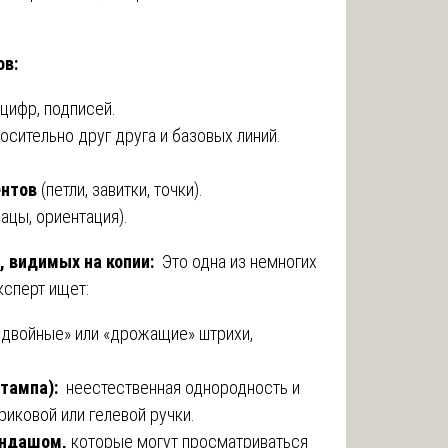
ов:
 цифр, подписей.
осительно друг друга и базовых линий.
ентов
(петли, завитки, точки).
зацы, ориентация).
, видимых на копии:
Это одна из немногих
ксперт ищет:
двойные» или «дрожащие» штрихи,
штампа):
неестественная однородность и
риковой или гелевой ручки.
андашом,
которые могут просматриваться