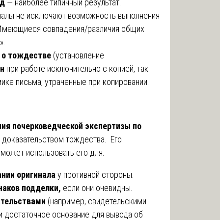
од
— наиболее типичный результат.
алы не исключают возможность выполнения
«Имеющиеся совпадения/различия общих
».
 о тождестве
(установление
н
при работе исключительно с копией, так
ике письма, утраченные при копировании.
ия почерковедческой экспертизы по
м доказательством тождества. Его
может использовать его для:
ании оригинала
у противной стороны.
наков подделки,
если они очевидны.
ательствами
(например, свидетельскими
 и достаточное основание для вывода об