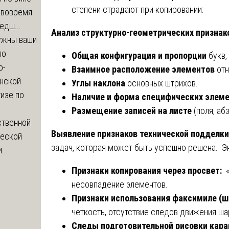
степени страдают при копировании:
 вовремя
едш...
Анализ структурно-геометрических признак
ужны ваши
по
Общая конфигурация и пропорции
букв,
о-
Взаимное расположение элементов
отн
нской
Углы наклона
основных штрихов.
изе по
Наличие и форма специфических элем
Размещение записей на листе
(поля, аб
ственной
Выявление признаков технической подделки
ческой
задач, которая может быть успешно решена. Э
...
Признаки копирования через просвет:
«
несовпадение элементов.
Признаки использования факсимиле (
четкость, отсутствие следов движения ша
Следы подготовительной рисовки кар