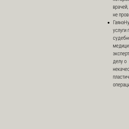
врачей,
не пров
Гаянэ
Н
услуги 
судебн
медици
эксперт
делу о
некаче
пласти
операци