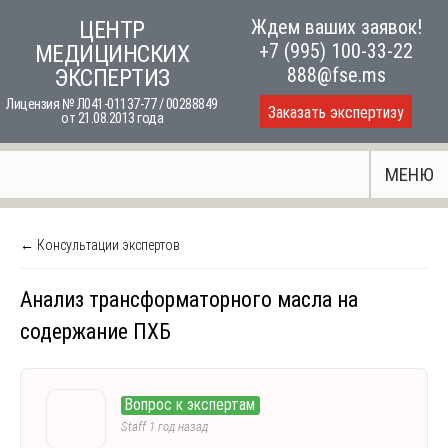
Skip
Ждем ваших заявок!
ЦЕНТР
to
+7 (995) 100-33-22
МЕДИЦИНСКИХ
content
888@fse.ms
ЭКСПЕРТИЗ
Лицензия № Л041-01137-77 / 00288849
Заказать экспертизу
от 21.08.2013 года
МЕНЮ
← Консультации экспертов
Анализ трансформаторного масла на
содержание ПХБ
Вопрос к экспертам
Staff
1 год назад