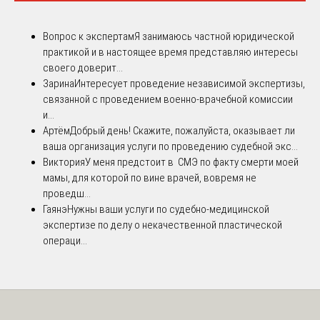
Вопрос к экспертам
Я занимаюсь частной юридической
практикой и в настоящее время представляю интересы
своего доверит...
Зарина
Интересует проведение независимой экспертизы,
связанной с проведением военно-врачебной комиссии
и...
Артём
Добрый день! Скажите, пожалуйста, оказывает ли
ваша организация услуги по проведению судебной экс...
Виктория
У меня предстоит в СМЭ по факту смерти моей
мамы, для которой по вине врачей, вовремя не
проведш...
Гаянэ
Нужны ваши услуги по судебно-медицинской
экспертизе по делу о некачественной пластической
операци...