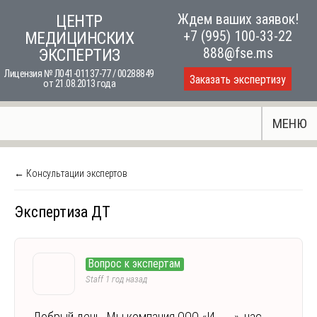
Skip
Ждем ваших заявок!
ЦЕНТР
to
+7 (995) 100-33-22
МЕДИЦИНСКИХ
content
888@fse.ms
ЭКСПЕРТИЗ
Лицензия № Л041-01137-77 / 00288849
Заказать экспертизу
от 21.08.2013 года
МЕНЮ
← Консультации экспертов
Экспертиза ДТ
Вопрос к экспертам
Staff
1 год назад
Добрый день. Мы компания ООО «И………», нас