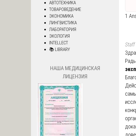
АВТОТЕХНИКА
ТОВАРОВЕДЕНИЕ
1 An
ЭКОНОМИКА
ЛИНГВИСТИКА
ЛАБОРАТОРИЯ
ЭКОЛОГИЯ
INTELLECT
Staff
📚 LIBRARY
Здра
Рады
НАША МЕДИЦИНСКАЯ
эксп
ЛИЦЕНЗИЯ
Благ
Дейс
самы
иссл
конк
орга
дока
дове