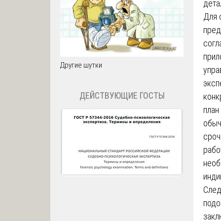
дета
Для 
пред
согл
прил
Другие шутки
упра
эксп
ДЕЙСТВУЮЩИЕ ГОСТЫ
конк
план
обыч
сроч
рабо
необ
инди
След
под
закл