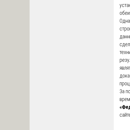
уста
обеи
Одна
стро
данн
сдел
техн
резу
явля
дока
проц
За п
врем
«Фед
сайт