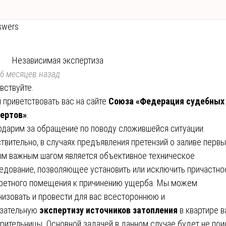
swers
Независимая экспертиза
6 месяцев назад
вствуйте.
 приветствовать вас на сайте
Союза «Федерация судебных
ертов»
.
одарим за обращение по поводу сложившейся ситуации.
твительно, в случаях предъявления претензий о заливе первы
м важным шагом является объективное техническое
едование, позволяющее установить или исключить причастно
ретного помещения к причинению ущерба. Мы можем
низовать и провести для вас всестороннюю и
зательную
экспертизу источников затопления
в квартире 
рительницы. Основной задачей в данном случае будет не пои