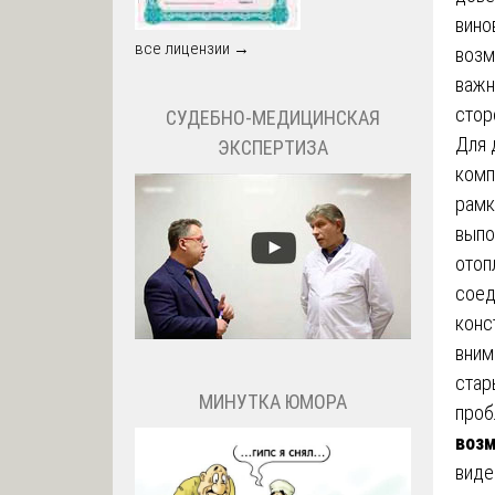
вино
все лицензии →
возм
важн
стор
СУДЕБНО-МЕДИЦИНСКАЯ
Для 
ЭКСПЕРТИЗА
комп
рам
выпо
отоп
соед
конс
вним
стар
МИНУТКА ЮМОРА
проб
возм
виде