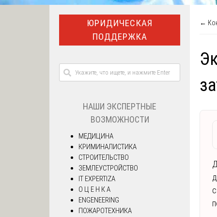
ЮРИДИЧЕСКАЯ
← Кон
ПОДДЕРЖКА
Эк
за
НАШИ ЭКСПЕРТНЫЕ
ВОЗМОЖНОСТИ
МЕДИЦИНА
КРИМИНАЛИСТИКА
СТРОИТЕЛЬСТВО
Д
ЗЕМЛЕУСТРОЙСТВО
д
IT EXPERTIZA
О Ц Е Н К А
с
ENGENEERING
п
ПОЖАРОТЕХНИКА