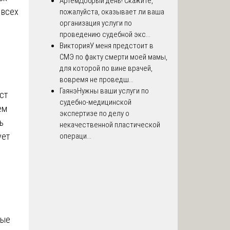
Артём
Добрый день! Скажите,
 всех
пожалуйста, оказывает ли ваша
организация услуги по
проведению судебной экс...
Виктория
У меня предстоит в
СМЭ по факту смерти моей мамы,
для которой по вине врачей,
вовремя не проведш...
Гаянэ
Нужны ваши услуги по
ст
судебно-медицинской
ем
экспертизе по делу о
ь
некачественной пластической
ует
операци...
ные