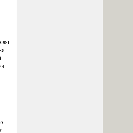
олят
ке
й
ия
то
я