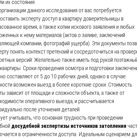
ли их состояния.
организации данного исследования от вас потребуется
оставить эксперту доступ в квартиру доверительницы в
асованное время, а также копии искового заявления и любых
оженных к нему материалов (актов о заливе, заключений
вляющей компании, фотографий ущерба). Эти документы позв
ерту понять контекст претензий и сосредоточиться на провер
ретных версий. Желательно также иметь под рукой поэтажны
 квартиры. Сроки проведения осмотра и подготовки заключен
но составляют от 5 до 10 рабочих дней, однако в случае
ности возможен выезд в более короткие сроки. Стоимость
ты зависит от площади и сложности объекта, а также от
ходимости оперативного выезда, и рассчитывается
видуально после уточнения деталей.
ует учитывать, что основная трудность при проведении
обной
досудебной экспертизы источников затопления
час
ючается в ограниченности доступа. Идеальным сценарием дл