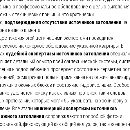
вника, а профессиональное обследование с целью выявления
ожных технических причин и, что критически
о,
подтверждения отсутствия источников затопления
на
оне вашего клиента.
достижения этой цели нашими экспертами проводится
лексное инженерное обследование указанной квартиры. В
ках
судебной экспертизы источников затопления
специали
лняет детальный осмотр всей сантехнической системы, сист
ления и водоснабжения, проверяет состояние и герметичност
инений, осматривает полы и примыкания на лоджии, анализир
трукцию оконных блоков и состояние гидроизоляции. Особое
ание уделяется поиску как активных протечек, так и следов
ых протеканий, которые могли бы указывать на хроническую
лему. Все этапы
инженерной экспертизы источников
ожного затопления
сопровождаются подробной фото- и
осъемкой, фиксирующей как общий вид узлов, так и конкрет