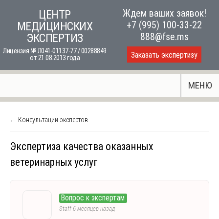
Skip
Ждем ваших заявок!
ЦЕНТР
to
+7 (995) 100-33-22
МЕДИЦИНСКИХ
content
888@fse.ms
ЭКСПЕРТИЗ
Лицензия № Л041-01137-77 / 00288849
Заказать экспертизу
от 21.08.2013 года
МЕНЮ
← Консультации экспертов
Экспертиза качества оказанных
ветеринарных услуг
Вопрос к экспертам
Staff
6 месяцев назад