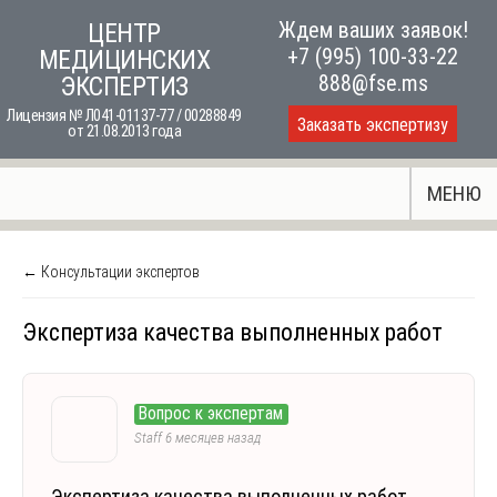
Skip
Ждем ваших заявок!
ЦЕНТР
to
+7 (995) 100-33-22
МЕДИЦИНСКИХ
content
888@fse.ms
ЭКСПЕРТИЗ
Лицензия № Л041-01137-77 / 00288849
Заказать экспертизу
от 21.08.2013 года
МЕНЮ
← Консультации экспертов
Экспертиза качества выполненных работ
Вопрос к экспертам
Staff
6 месяцев назад
Экспертиза качества выполненных работ.