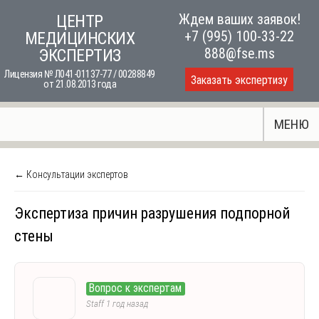
Skip
Ждем ваших заявок!
ЦЕНТР
to
+7 (995) 100-33-22
МЕДИЦИНСКИХ
content
888@fse.ms
ЭКСПЕРТИЗ
Лицензия № Л041-01137-77 / 00288849
Заказать экспертизу
от 21.08.2013 года
МЕНЮ
← Консультации экспертов
Экспертиза причин разрушения подпорной
стены
Вопрос к экспертам
Staff
1 год назад