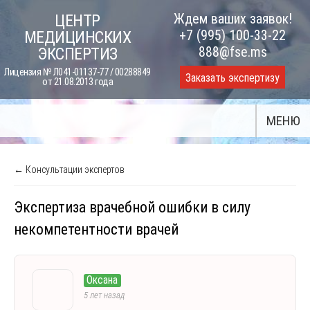
Skip
Ждем ваших заявок!
ЦЕНТР
to
+7 (995) 100-33-22
МЕДИЦИНСКИХ
content
888@fse.ms
ЭКСПЕРТИЗ
Лицензия № Л041-01137-77 / 00288849
Заказать экспертизу
от 21.08.2013 года
МЕНЮ
← Консультации экспертов
Экспертиза врачебной ошибки в силу
некомпетентности врачей
Оксана
5 лет назад