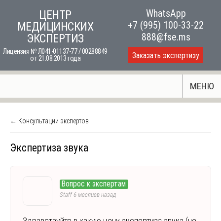
Skip
WhatsApp
ЦЕНТР
to
+7 (995) 100-33-22
МЕДИЦИНСКИХ
content
888@fse.ms
ЭКСПЕРТИЗ
Лицензия № Л041-01137-77 / 00288849
Заказать экспертизу
от 21.08.2013 года
МЕНЮ
← Консультации экспертов
Экспертиза звука
Вопрос к экспертам
Staff
6 месяцев назад
Здравствуйте в какую цену экспертиза звука (не