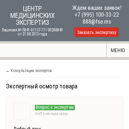
Skip
Ждем ваших заявок!
ЦЕНТР
to
+7 (995) 100-33-22
МЕДИЦИНСКИХ
content
888@fse.ms
ЭКСПЕРТИЗ
Лицензия № Л041-01137-77 / 00288849
Заказать экспертизу
от 21.08.2013 года
МЕНЮ
← Консультации экспертов
Экспертный осмотр товара
Вопрос к экспертам
Staff
6 месяцев назад
Добрый день.