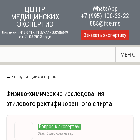
Skip
WhatsApp
ЦЕНТР
to
+7 (995) 100-33-22
МЕДИЦИНСКИХ
content
888@fse.ms
ЭКСПЕРТИЗ
Лицензия № Л041-01137-77 / 00288849
Заказать экспертизу
от 21.08.2013 года
МЕНЮ
← Консультации экспертов
Физико-химические исследования
этилового ректификованного спирта
Вопрос к экспертам
Staff
6 месяцев назад