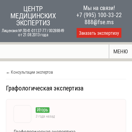
Skip
Мы на связи!
ЦЕНТР
to
+7 (995) 100-33-22
МЕДИЦИНСКИХ
content
888@fse.ms
ЭКСПЕРТИЗ
Лицензия № Л041-01137-77 / 00288849
Заказать экспертизу
от 21.08.2013 года
МЕНЮ
← Консультации экспертов
Графологическая экспертиза
Игорь
3 года назад
Графологическая экспертиза