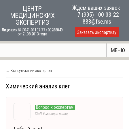
Skip
Ждем ваших заявок!
ЦЕНТР
to
+7 (995) 100-33-22
МЕДИЦИНСКИХ
content
888@fse.ms
ЭКСПЕРТИЗ
Лицензия № Л041-01137-77 / 00288849
Заказать экспертизу
от 21.08.2013 года
МЕНЮ
← Консультации экспертов
Химический анализ клея
Вопрос к экспертам
Staff
6 месяцев назад
Добрый день!