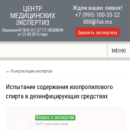
Skip
Ждем ваших заявок!
ЦЕНТР
to
+7 (995) 100-33-22
МЕДИЦИНСКИХ
content
888@fse.ms
ЭКСПЕРТИЗ
Лицензия № Л041-01137-77 / 00288849
Заказать экспертизу
от 21.08.2013 года
МЕНЮ
← Консультации экспертов
Испытание содержания изопропилового
спирта в дезинфицирующих средствах
Вопрос к экспертам
Staff
6 месяцев назад