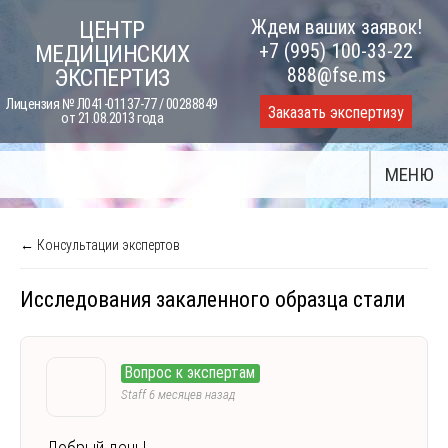
Skip
Ждем ваших заявок!
ЦЕНТР
to
+7 (995) 100-33-22
МЕДИЦИНСКИХ
content
888@fse.ms
ЭКСПЕРТИЗ
Лицензия № Л041-01137-77 / 00288849
Заказать экспертизу
от 21.08.2013 года
МЕНЮ
← Консультации экспертов
Исследования закаленного образца стали
Вопрос к экспертам
Staff
6 месяцев назад
Добрый день!