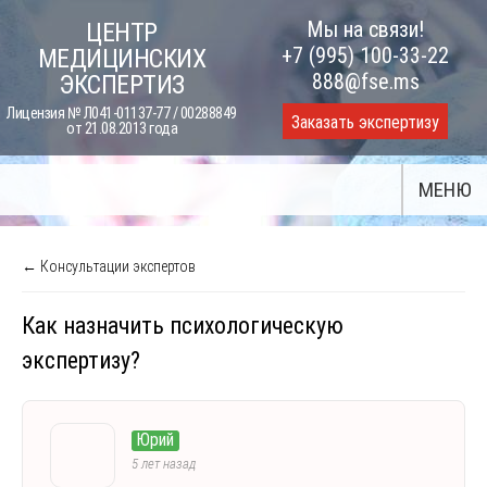
Skip
Мы на связи!
ЦЕНТР
to
+7 (995) 100-33-22
МЕДИЦИНСКИХ
content
888@fse.ms
ЭКСПЕРТИЗ
Лицензия № Л041-01137-77 / 00288849
Заказать экспертизу
от 21.08.2013 года
МЕНЮ
← Консультации экспертов
Как назначить психологическую
экспертизу?
Юрий
5 лет назад