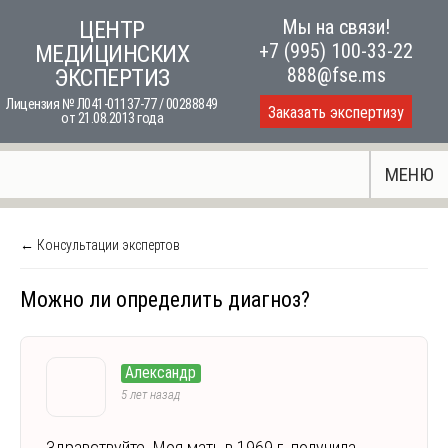
Skip
Мы на связи!
ЦЕНТР
to
+7 (995) 100-33-22
МЕДИЦИНСКИХ
content
888@fse.ms
ЭКСПЕРТИЗ
Лицензия № Л041-01137-77 / 00288849
Заказать экспертизу
от 21.08.2013 года
МЕНЮ
← Консультации экспертов
Можно ли определить диагноз?
Александр
5 лет назад
Здравствуйте. Моя мать в 1969 г. получила