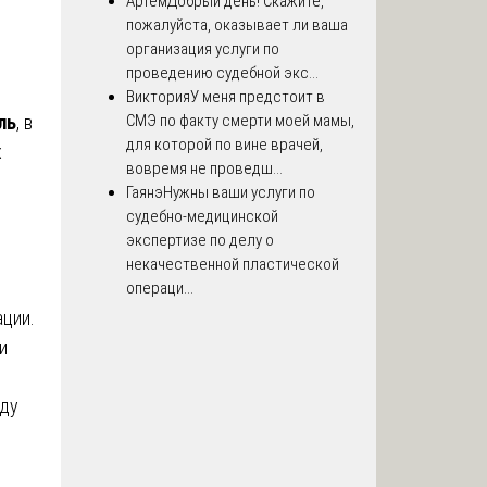
Артём
Добрый день! Скажите,
пожалуйста, оказывает ли ваша
организация услуги по
проведению судебной экс...
Виктория
У меня предстоит в
ль
, в
СМЭ по факту смерти моей мамы,
для которой по вине врачей,
х
вовремя не проведш...
Гаянэ
Нужны ваши услуги по
судебно-медицинской
экспертизе по делу о
некачественной пластической
операци...
ции.
и
оду