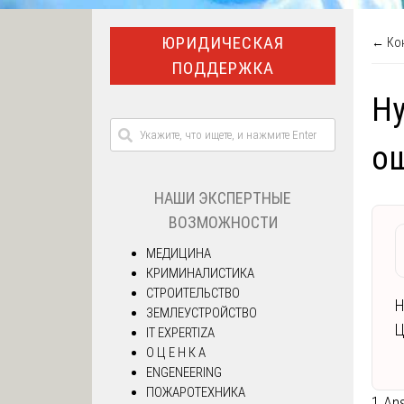
ЮРИДИЧЕСКАЯ
← Кон
ПОДДЕРЖКА
Ну
о
НАШИ ЭКСПЕРТНЫЕ
ВОЗМОЖНОСТИ
МЕДИЦИНА
КРИМИНАЛИСТИКА
СТРОИТЕЛЬСТВО
Н
ЗЕМЛЕУСТРОЙСТВО
Ц
IT EXPERTIZA
О Ц Е Н К А
ENGENEERING
ПОЖАРОТЕХНИКА
1 An