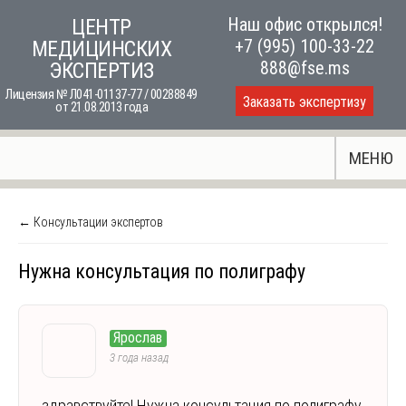
Skip
Наш офис открылся!
ЦЕНТР
to
+7 (995) 100-33-22
МЕДИЦИНСКИХ
content
888@fse.ms
ЭКСПЕРТИЗ
Лицензия № Л041-01137-77 / 00288849
Заказать экспертизу
от 21.08.2013 года
МЕНЮ
← Консультации экспертов
Нужна консультация по полиграфу
Ярослав
3 года назад
здравствуйте! Нужна консультация по полиграфу.