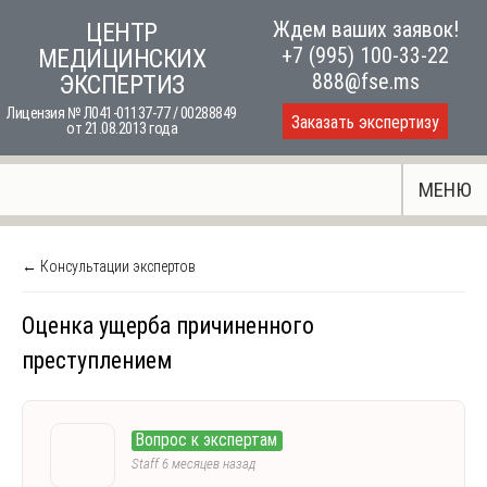
Skip
Ждем ваших заявок!
ЦЕНТР
to
+7 (995) 100-33-22
МЕДИЦИНСКИХ
content
888@fse.ms
ЭКСПЕРТИЗ
Лицензия № Л041-01137-77 / 00288849
Заказать экспертизу
от 21.08.2013 года
МЕНЮ
← Консультации экспертов
Оценка ущерба причиненного
преступлением
Вопрос к экспертам
Staff
6 месяцев назад