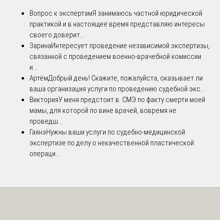
Вопрос к экспертам
Я занимаюсь частной юридической
практикой и в настоящее время представляю интересы
своего доверит...
Зарина
Интересует проведение независимой экспертизы,
связанной с проведением военно-врачебной комиссии
и...
Артём
Добрый день! Скажите, пожалуйста, оказывает ли
ваша организация услуги по проведению судебной экс...
Виктория
У меня предстоит в СМЭ по факту смерти моей
мамы, для которой по вине врачей, вовремя не
проведш...
Гаянэ
Нужны ваши услуги по судебно-медицинской
экспертизе по делу о некачественной пластической
операци...