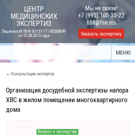
Skip
Мы на связи!
ЦЕНТР
to
+7 (995) 100-33-22
МЕДИЦИНСКИХ
content
888@fse.ms
ЭКСПЕРТИЗ
Лицензия № Л041-01137-77 / 00288849
Заказать экспертизу
от 21.08.2013 года
МЕНЮ
← Консультации экспертов
Организация досудебной экспертизы напора
ХВС в жилом помещении многоквартирного
дома
Вопрос к экспертам