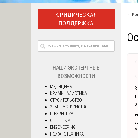
ЮРИДИЧЕСКАЯ
← Кон
ПОДДЕРЖКА
Ос
НАШИ ЭКСПЕРТНЫЕ
ВОЗМОЖНОСТИ
МЕДИЦИНА
З
КРИМИНАЛИСТИКА
п
СТРОИТЕЛЬСТВО
з
ЗЕМЛЕУСТРОЙСТВО
д
IT EXPERTIZA
О Ц Е Н К А
д
ENGENEERING
у
ПОЖАРОТЕХНИКА