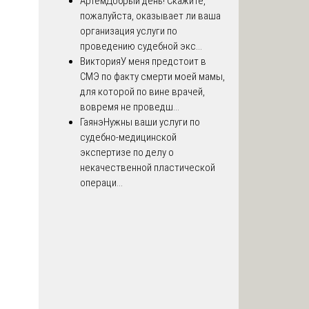
Артём
Добрый день! Скажите,
пожалуйста, оказывает ли ваша
организация услуги по
проведению судебной экс...
Виктория
У меня предстоит в
СМЭ по факту смерти моей мамы,
для которой по вине врачей,
вовремя не проведш...
Гаянэ
Нужны ваши услуги по
судебно-медицинской
экспертизе по делу о
некачественной пластической
операци...