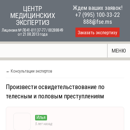
Skip
Ждем ваших заявок!
ЦЕНТР
to
+7 (995) 100-33-22
МЕДИЦИНСКИХ
content
888@fse.ms
ЭКСПЕРТИЗ
Лицензия № Л041-01137-77 / 00288849
Заказать экспертизу
от 21.08.2013 года
МЕНЮ
← Консультации экспертов
Произвести освидетельствование по
телесным и половым преступлениям
Илья
5 лет назад