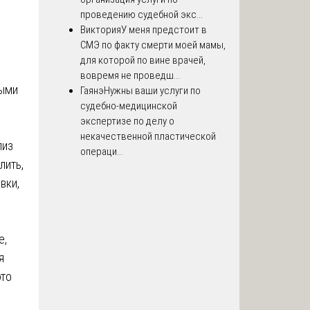
проведению судебной экс...
Виктория
У меня предстоит в
СМЭ по факту смерти моей мамы,
для которой по вине врачей,
вовремя не проведш...
выми
Гаянэ
Нужны ваши услуги по
судебно-медицинской
экспертизе по делу о
некачественной пластической
лиз
операци...
лить,
вки,
е,
я
это