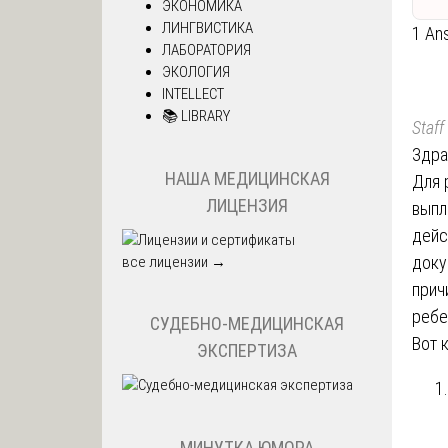
ЭКОНОМИКА
ЛИНГВИСТИКА
1 An
ЛАБОРАТОРИЯ
ЭКОЛОГИЯ
INTELLECT
📚 LIBRARY
Staff
Здра
НАША МЕДИЦИНСКАЯ
Для 
ЛИЦЕНЗИЯ
выпл
дейс
доку
все лицензии →
прич
ребе
СУДЕБНО-МЕДИЦИНСКАЯ
Вот 
ЭКСПЕРТИЗА
МИНУТКА ЮМОРА