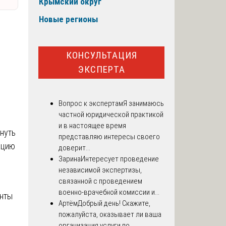
Крымский округ
Новые регионы
КОНСУЛЬТАЦИЯ
ЭКСПЕРТА
Вопрос к экспертам
Я занимаюсь
частной юридической практикой
и в настоящее время
нуть
представляю интересы своего
ацию
доверит...
Зарина
Интересует проведение
независимой экспертизы,
связанной с проведением
военно-врачебной комиссии и...
енты
Артём
Добрый день! Скажите,
пожалуйста, оказывает ли ваша
организация услуги по