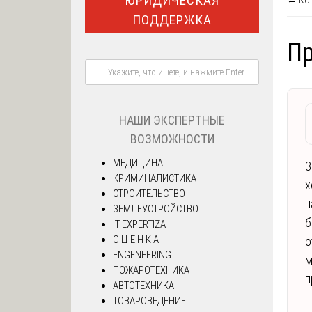
ЮРИДИЧЕСКАЯ
← Кон
ПОДДЕРЖКА
Пр
НАШИ ЭКСПЕРТНЫЕ
ВОЗМОЖНОСТИ
МЕДИЦИНА
З
КРИМИНАЛИСТИКА
х
СТРОИТЕЛЬСТВО
н
ЗЕМЛЕУСТРОЙСТВО
б
IT EXPERTIZA
О Ц Е Н К А
о
ENGENEERING
м
ПОЖАРОТЕХНИКА
п
АВТОТЕХНИКА
ТОВАРОВЕДЕНИЕ