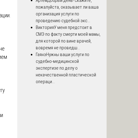
Артём
Добрый день! Скажите,
пожалуйста, оказывает ли ваша
организация услуги по
ации.
проведению судебной экс...
Виктория
У меня предстоит в
СМЭ по факту смерти моей мамы,
для которой по вине врачей,
вовремя не проведш...
не
Гаянэ
Нужны ваши услуги по
ием
судебно-медицинской
экспертизе по делу о
некачественной пластической
операци...
гу
ши