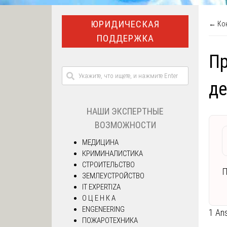
ЮРИДИЧЕСКАЯ
← Кон
ПОДДЕРЖКА
Пр
де
НАШИ ЭКСПЕРТНЫЕ
ВОЗМОЖНОСТИ
МЕДИЦИНА
КРИМИНАЛИСТИКА
СТРОИТЕЛЬСТВО
П
ЗЕМЛЕУСТРОЙСТВО
IT EXPERTIZA
О Ц Е Н К А
ENGENEERING
1 An
ПОЖАРОТЕХНИКА