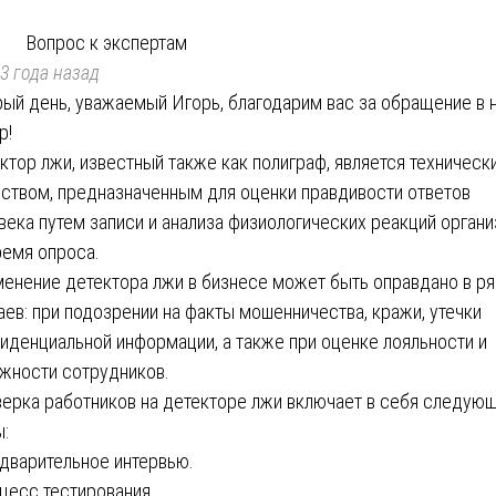
Вопрос к экспертам
3 года назад
ый день, уважаемый Игорь, благодарим вас за обращение в 
р!
ктор лжи, известный также как полиграф, является техническ
ством, предназначенным для оценки правдивости ответов
века путем записи и анализа физиологических реакций орган
ремя опроса.
енение детектора лжи в бизнесе может быть оправдано в р
аев: при подозрении на факты мошенничества, кражи, утечки
иденциальной информации, а также при оценке лояльности и
жности сотрудников.
ерка работников на детекторе лжи включает в себя следую
ы:
дварительное интервью.
цесс тестирования.