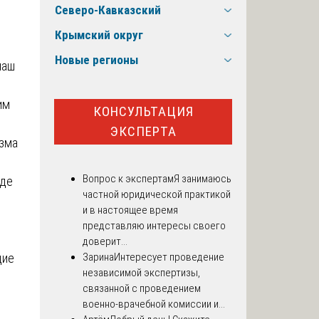
Северо-Кавказский
Крымский округ
Новые регионы
наш
им
КОНСУЛЬТАЦИЯ
ЭКСПЕРТА
изма
Вопрос к экспертам
Я занимаюсь
яде
частной юридической практикой
и в настоящее время
представляю интересы своего
доверит...
щие
Зарина
Интересует проведение
независимой экспертизы,
связанной с проведением
военно-врачебной комиссии и...