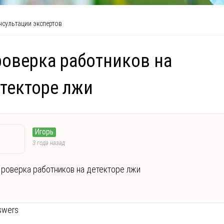
сультации экспертов
оверка работников на
текторе лжи
Игорь
3 года назад
роверка работников на детекторе лжи
swers