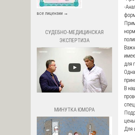
-Ана
все лицензии →
форм
Прим
норм
СУДЕБНО-МЕДИЦИНСКАЯ
поли
ЭКСПЕРТИЗА
Важн
имею
для 
Одна
прин
В на
пров
спец
МИНУТКА ЮМОРА
Подр
цены
Для 