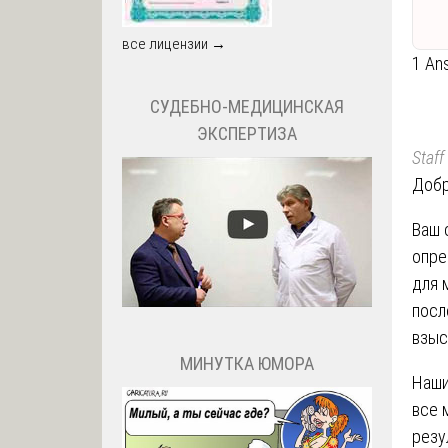
все лицензии →
1 An
СУДЕБНО-МЕДИЦИНСКАЯ
ЭКСПЕРТИЗА
Staff
Добр
Ваш 
опре
для 
посл
взыс
МИНУТКА ЮМОРА
Наши
все 
резу