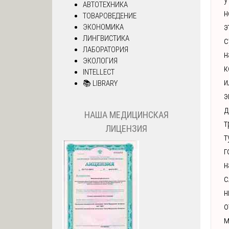
АВТОТЕХНИКА
н
ТОВАРОВЕДЕНИЕ
э
ЭКОНОМИКА
ЛИНГВИСТИКА
с
ЛАБОРАТОРИЯ
н
ЭКОЛОГИЯ
к
INTELLECT
и
📚 LIBRARY
э
д
НАША МЕДИЦИНСКАЯ
т
ЛИЦЕНЗИЯ
т
г
н
с
н
о
м