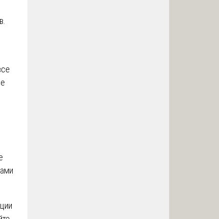
о
в.
все
се
е
сами
ации
йте.