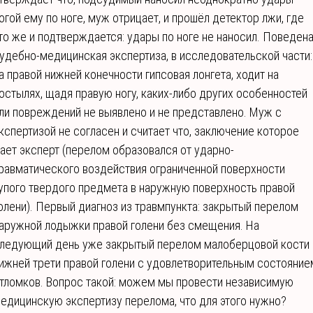
огой ему по ноге, муж отрицает, и прошёл детектор лжи, где
то же и подтверждается: удары по ноге не наносил. Поведен
удебно-медицинская экспертиза, в исследовательской части:
а правой нижней конечности гипсовая лонгета, ходит на
остылях, щадя правую ногу, каких-либо других особенностей
ли повреждений не выявлено и не представлено. Муж с
кспертизой не согласен и считает что, заключение которое
ает эксперт (перелом образовался от ударно-
равматического воздействия ограниченной поверхности
упого твердого предмета в наружную поверхность правой
олени). Первый диагноз из травмпункта: закрытый перелом
аружной лодыжки правой голени без смещения. На
ледующий день уже закрытый перелом малоберцовой кости 
ижней трети правой голени с удовлетворительным состояние
тломков. Вопрос такой: можем мы провести независимую
едицинскую экспертизу перелома, что для этого нужно?