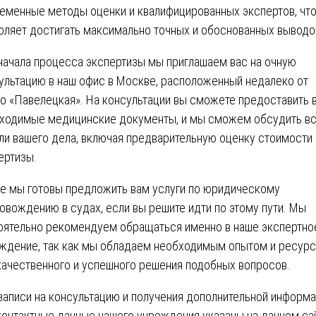
еменные методы оценки и квалифицированных экспертов, чт
оляет достигать максимально точных и обоснованных выводо
начала процесса экспертизы мы приглашаем вас на очную
ультацию в наш офис в Москве, расположенный недалеко от
о «Павелецкая». На консультации вы сможете предоставить 
ходимые медицинские документы, и мы сможем обсудить в
ли вашего дела, включая предварительную оценку стоимости
ертизы.
е мы готовы предложить вам услуги по юридическому
овождению в судах, если вы решите идти по этому пути. Мы
оятельно рекомендуем обращаться именно в наше экспертно
ждение, так как мы обладаем необходимым опытом и ресур
качественного и успешного решения подобных вопросов.
записи на консультацию и получения дополнительной информ
контактные данные нашего учреждения указаны на данном са