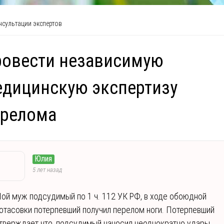
сультации экспертов
ровести независимую
дицинскую экспертизу
ерелома
Юлия
5 лет назад
ой муж подсудимый по 1 ч. 112 УК РФ, в ходе обоюдной
отасовки потерпевший получил перелом ноги. Потерпевший
тверждает что, подсудимый наносил неоднократно удары