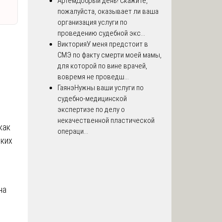
Артём
Добрый день! Скажите,
пожалуйста, оказывает ли ваша
организация услуги по
проведению судебной экс...
Виктория
У меня предстоит в
СМЭ по факту смерти моей мамы,
для которой по вине врачей,
вовремя не проведш...
Гаянэ
Нужны ваши услуги по
судебно-медицинской
экспертизе по делу о
я
некачественной пластической
как
операци...
ских
на