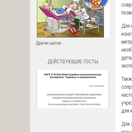
совр
позв
Для 
конс
метр
Другие шутки
необ
дета
ДЕЙСТВУЮЩИЕ ГОСТЫ
эксп
Такж
сопр
наст
учре
для 
Для 
все 