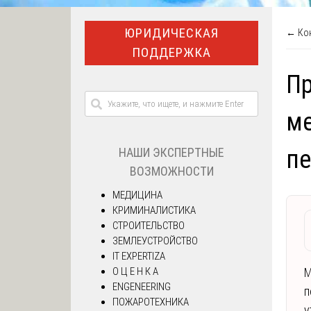
ЮРИДИЧЕСКАЯ
← Кон
ПОДДЕРЖКА
П
ме
НАШИ ЭКСПЕРТНЫЕ
п
ВОЗМОЖНОСТИ
МЕДИЦИНА
КРИМИНАЛИСТИКА
СТРОИТЕЛЬСТВО
ЗЕМЛЕУСТРОЙСТВО
IT EXPERTIZA
О Ц Е Н К А
М
ENGENEERING
п
ПОЖАРОТЕХНИКА
у