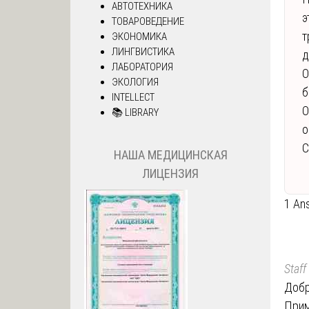
АВТОТЕХНИКА
э
ТОВАРОВЕДЕНИЕ
т
ЭКОНОМИКА
ЛИНГВИСТИКА
д
ЛАБОРАТОРИЯ
О
ЭКОЛОГИЯ
б
INTELLECT
О
📚 LIBRARY
о
С
НАША МЕДИЦИНСКАЯ
ЛИЦЕНЗИЯ
1 An
Staff
Добр
Прим