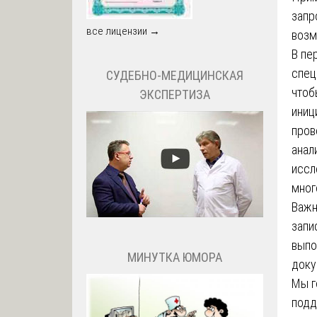
запр
все лицензии →
возм
В пе
спец
СУДЕБНО-МЕДИЦИНСКАЯ
чтоб
ЭКСПЕРТИЗА
иниц
пров
анал
иссл
мног
Важн
запи
выпо
МИНУТКА ЮМОРА
доку
Мы г
подд