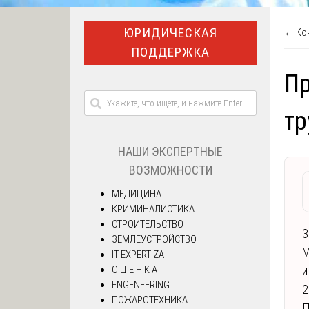
ЮРИДИЧЕСКАЯ
← Кон
ПОДДЕРЖКА
Пр
тр
НАШИ ЭКСПЕРТНЫЕ
ВОЗМОЖНОСТИ
МЕДИЦИНА
КРИМИНАЛИСТИКА
СТРОИТЕЛЬСТВО
З
ЗЕМЛЕУСТРОЙСТВО
М
IT EXPERTIZA
О Ц Е Н К А
и
ENGENEERING
2
ПОЖАРОТЕХНИКА
П