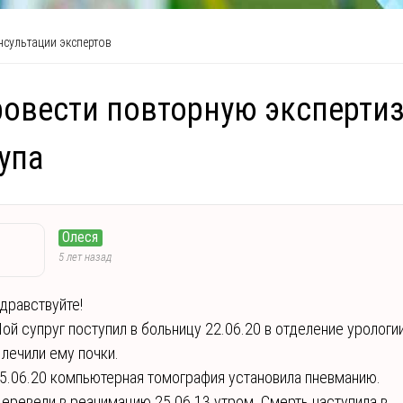
сультации экспертов
овести повторную экспертиз
упа
Олеся
5 лет назад
дравствуйте!
ой супруг поступил в больницу 22.06.20 в отделение урологии
 лечили ему почки.
5.06.20 компьютерная томография установила пневманию.
еревели в реанимацию 25.06.13 утром. Смерть наступила в