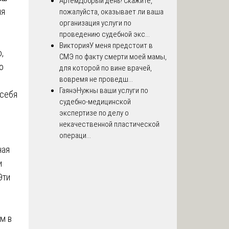
Артём
Добрый день! Скажите,
ия
пожалуйста, оказывает ли ваша
организация услуги по
проведению судебной экс...
Виктория
У меня предстоит в
,
СМЭ по факту смерти моей мамы,
о
для которой по вине врачей,
вовремя не проведш...
Гаянэ
Нужны ваши услуги по
 себя
судебно-медицинской
экспертизе по делу о
некачественной пластической
операци...
чая
и
Эти
м в