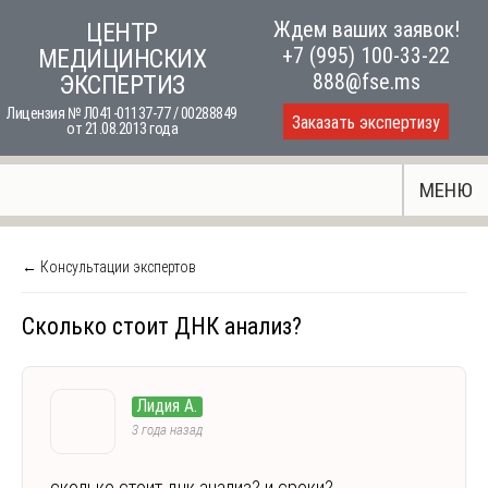
Skip
Ждем ваших заявок!
ЦЕНТР
to
+7 (995) 100-33-22
МЕДИЦИНСКИХ
content
888@fse.ms
ЭКСПЕРТИЗ
Лицензия № Л041-01137-77 / 00288849
Заказать экспертизу
от 21.08.2013 года
МЕНЮ
← Консультации экспертов
Сколько стоит ДНК анализ?
Лидия А.
3 года назад
сколько стоит днк анализ? и сроки?