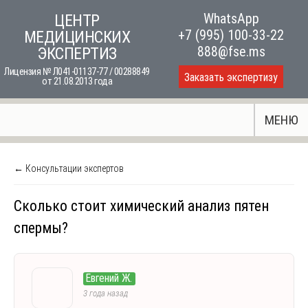
Skip
WhatsApp
ЦЕНТР
to
+7 (995) 100-33-22
МЕДИЦИНСКИХ
content
888@fse.ms
ЭКСПЕРТИЗ
Лицензия № Л041-01137-77 / 00288849
Заказать экспертизу
от 21.08.2013 года
МЕНЮ
← Консультации экспертов
Сколько стоит химический анализ пятен
спермы?
Евгений Ж.
3 года назад