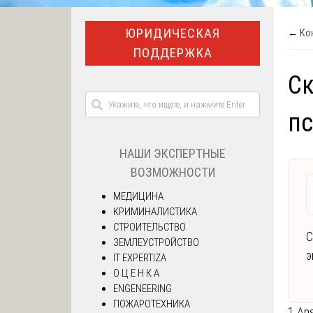
ЮРИДИЧЕСКАЯ
← Кон
ПОДДЕРЖКА
Ск
пс
НАШИ ЭКСПЕРТНЫЕ
ВОЗМОЖНОСТИ
МЕДИЦИНА
КРИМИНАЛИСТИКА
СТРОИТЕЛЬСТВО
С
ЗЕМЛЕУСТРОЙСТВО
э
IT EXPERTIZA
О Ц Е Н К А
ENGENEERING
ПОЖАРОТЕХНИКА
1 An