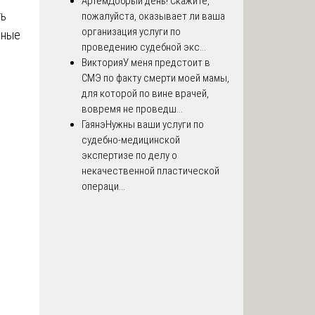
Артём
Добрый день! Скажите,
ть
пожалуйста, оказывает ли ваша
организация услуги по
нные
проведению судебной экс...
Виктория
У меня предстоит в
СМЭ по факту смерти моей мамы,
для которой по вине врачей,
вовремя не проведш...
Гаянэ
Нужны ваши услуги по
судебно-медицинской
экспертизе по делу о
некачественной пластической
операци...