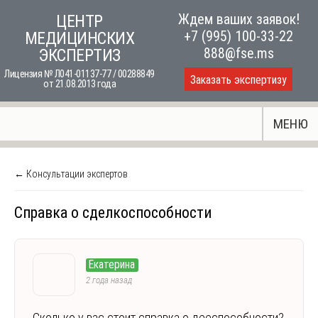
Skip
Ждем ваших заявок!
ЦЕНТР
to
+7 (995) 100-33-22
МЕДИЦИНСКИХ
content
888@fse.ms
ЭКСПЕРТИЗ
Лицензия № Л041-01137-77 / 00288849
Заказать экспертизу
от 21.08.2013 года
МЕНЮ
← Консультации экспертов
Справка о сделкоспособности
Екатерина
2 года назад
Сколько у вас стоит справка о дееспособности?