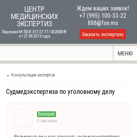
Skip
Ждем ваших заявок!
ЦЕНТР
to
+7 (995) 100-33-22
МЕДИЦИНСКИХ
content
888@fse.ms
ЭКСПЕРТИЗ
Лицензия № Л041-01137-77 / 00288849
Заказать экспертизу
от 21.08.2013 года
МЕНЮ
← Консультации экспертов
Судмедэкспертиза по уголовному делу
Валерий
3 года назад
Возможно ли у вас заказать судмедэкспертизу