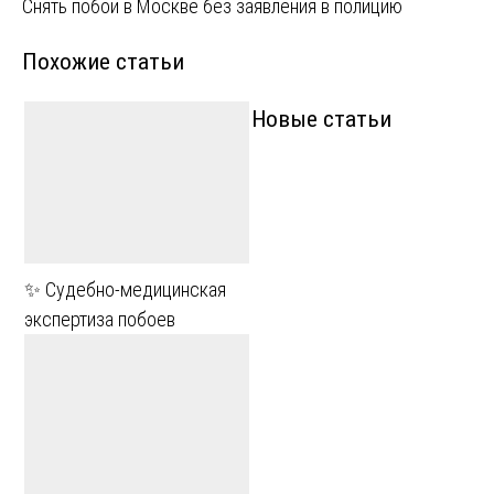
Снять побои в Москве без заявления в полицию
по
Похожие статьи
записям
Новые статьи
✨ Судебно-медицинская
экспертиза побоев