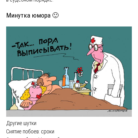
Минутка юмора 🙂
Другие шутки
Навигация
Снятие побоев: сроки