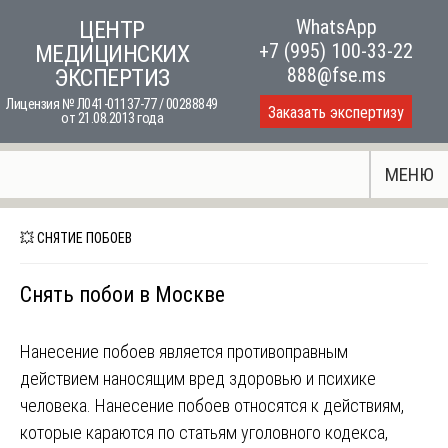
Skip
WhatsApp
ЦЕНТР
to
+7 (995) 100-33-22
МЕДИЦИНСКИХ
content
888@fse.ms
ЭКСПЕРТИЗ
Лицензия № Л041-01137-77 / 00288849
Заказать экспертизу
от 21.08.2013 года
МЕНЮ
💥 СНЯТИЕ ПОБОЕВ
Снять побои в Москве
Нанесение побоев является противоправным
действием наносящим вред здоровью и психике
человека. Нанесение побоев относятся к действиям,
которые караются по статьям уголовного кодекса,