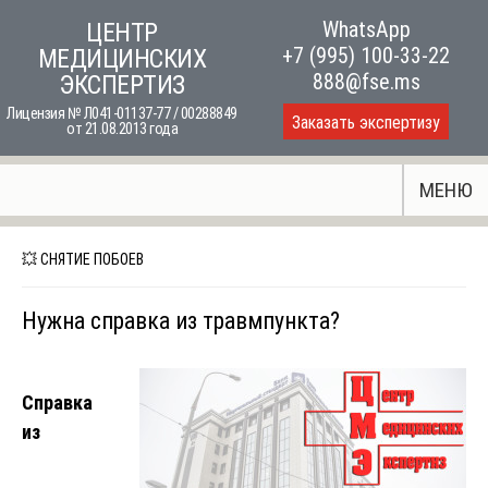
Skip
WhatsApp
ЦЕНТР
to
+7 (995) 100-33-22
МЕДИЦИНСКИХ
content
888@fse.ms
ЭКСПЕРТИЗ
Лицензия № Л041-01137-77 / 00288849
Заказать экспертизу
от 21.08.2013 года
МЕНЮ
💥 СНЯТИЕ ПОБОЕВ
Нужна справка из травмпункта?
Справка
из