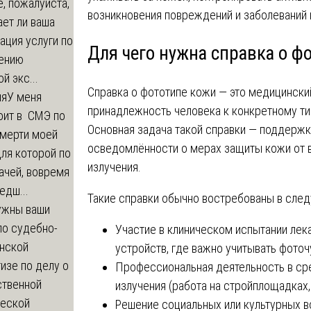
, пожалуйста,
возникновения повреждений и заболеваний 
ет ли ваша
ация услуги по
Для чего нужна справка о ф
ению
й экс...
Справка о фототипе кожи — это медицинск
ия
У меня
принадлежность человека к конкретному ти
оит в СМЭ по
Основная задача такой справки — поддерж
смерти моей
осведомлённости о мерах защиты кожи от 
ля которой по
излучения.
ачей, вовремя
едш...
Такие справки обычно востребованы в след
ужны ваши
по судебно-
Участие в клиническом испытании лек
нской
устройств, где важно учитывать фото
изе по делу о
Профессиональная деятельность в ср
ственной
излучения (работа на стройплощадках, 
ческой
Решение социальных или культурных в