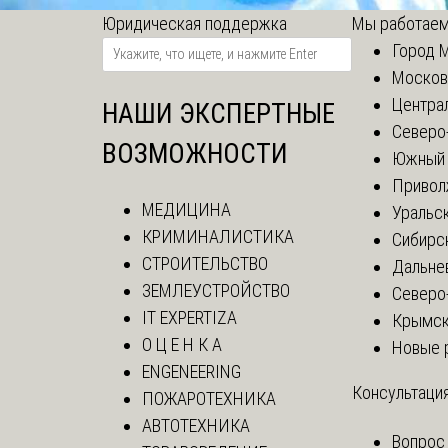
Юридическая поддержка
Мы работаем
Город 
Москов
Центра
НАШИ ЭКСПЕРТНЫЕ
Северо
ВОЗМОЖНОСТИ
Южный 
Привол
МЕДИЦИНА
Уральск
КРИМИНАЛИСТИКА
Сибирс
СТРОИТЕЛЬСТВО
Дальне
ЗЕМЛЕУСТРОЙСТВО
Северо
IT EXPERTIZA
Крымск
О Ц Е Н К А
Новые 
ENGENEERING
Консультация
ПОЖАРОТЕХНИКА
АВТОТЕХНИКА
Вопрос