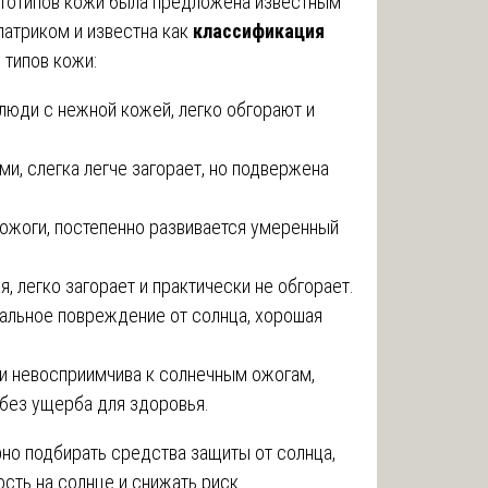
тотипов кожи была предложена известным
атриком и известна как
классификация
 типов кожи:
 люди с нежной кожей, легко обгорают и
ами, слегка легче загорает, но подвержена
 ожоги, постепенно развивается умеренный
, легко загорает и практически не обгорает.
мальное повреждение от солнца, хорошая
ки невосприимчива к солнечным ожогам,
 без ущерба для здоровья.
рно подбирать средства защиты от солнца,
ость на солнце и снижать риск