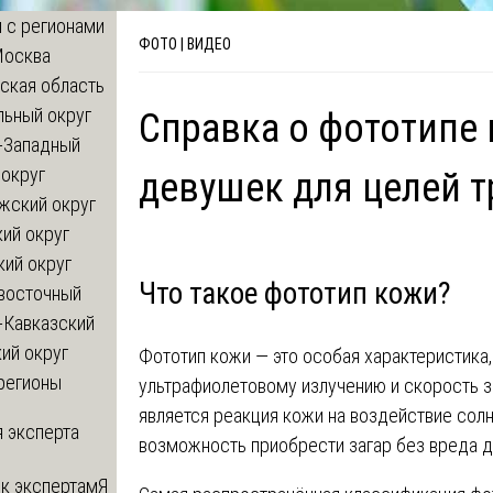
 с регионами
ФОТО | ВИДЕО
Москва
ская область
льный округ
Справка о фототипе
-Западный
округ
девушек для целей т
жский округ
ий округ
кий округ
Что такое фототип кожи?
восточный
-Кавказский
ий округ
Фототип кожи — это особая характеристика
регионы
ультрафиолетовому излучению и скорость з
является реакция кожи на воздействие солн
 эксперта
возможность приобрести загар без вреда д
 к экспертам
Я