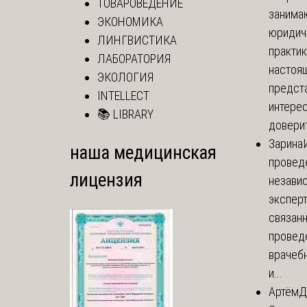
ТОВАРОВЕДЕНИЕ
занима
ЭКОНОМИКА
юридич
ЛИНГВИСТИКА
практик
ЛАБОРАТОРИЯ
настоя
ЭКОЛОГИЯ
предст
INTELLECT
интере
📚 LIBRARY
доверит
Зарина
наша медицинская
провед
лицензия
незави
эксперт
связанн
провед
врачеб
и...
Артём
Д