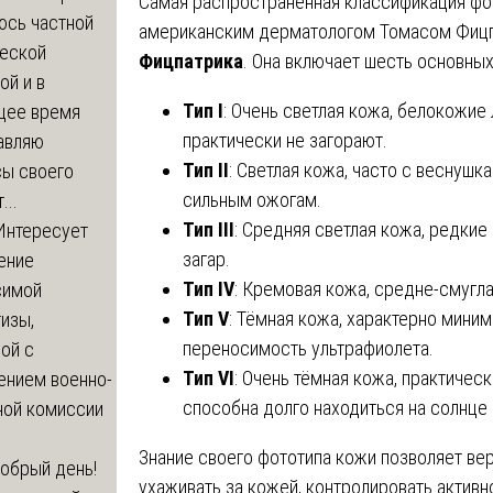
Самая распространённая классификация фо
юсь частной
американским дерматологом Томасом Фицп
еской
Фицпатрика
. Она включает шесть основных
ой и в
Тип I
: Очень светлая кожа, белокожие
щее время
практически не загорают.
авляю
Тип II
: Светлая кожа, часто с веснушк
сы своего
сильным ожогам.
...
Тип III
: Средняя светлая кожа, редкие
Интересует
загар.
ение
Тип IV
: Кремовая кожа, средне-смуглая
симой
Тип V
: Тёмная кожа, характерно мини
изы,
переносимость ультрафиолета.
ой с
Тип VI
: Очень тёмная кожа, практичес
ением военно-
способна долго находиться на солнце
ной комиссии
Знание своего фототипа кожи позволяет ве
обрый день!
ухаживать за кожей, контролировать активн