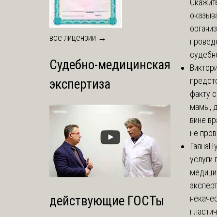
Скажите
оказыва
организ
все лицензии →
провед
судебно
Судебно-медицинская
Виктор
предст
экспертиза
факту 
мамы, д
вине вр
не пров
Гаянэ
Н
услуги 
медици
эксперт
некаче
действующие ГОСТы
пласти