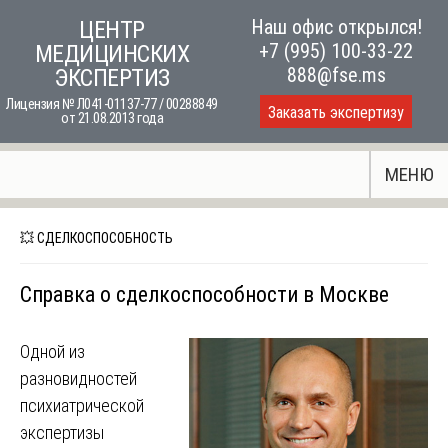
Skip
Наш офис открылся!
ЦЕНТР
to
+7 (995) 100-33-22
МЕДИЦИНСКИХ
content
888@fse.ms
ЭКСПЕРТИЗ
Лицензия № Л041-01137-77 / 00288849
Заказать экспертизу
от 21.08.2013 года
МЕНЮ
💥 СДЕЛКОСПОСОБНОСТЬ
Справка о сделкоспособности в Москве
Одной из
разновидностей
психиатрической
экспертизы