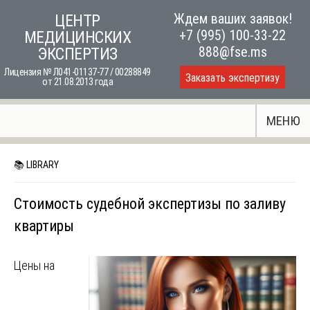
Skip
Ждем ваших заявок!
ЦЕНТР
to
+7 (995) 100-33-22
МЕДИЦИНСКИХ
content
888@fse.ms
ЭКСПЕРТИЗ
Лицензия № Л041-01137-77 / 00288849
Заказать экспертизу
от 21.08.2013 года
МЕНЮ
📚 LIBRARY
Стоимость судебной экспертизы по заливу
квартиры
Цены на