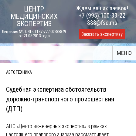
Skip
Ждем ваших заявок!
ЦЕНТР
to
+7 (995) 100-33-22
МЕДИЦИНСКИХ
content
888@fse.ms
ЭКСПЕРТИЗ
Лицензия № Л041-01137-77 / 00288849
Заказать экспертизу
от 21.08.2013 года
МЕНЮ
АВТОТЕХНИКА
Судебная экспертиза обстоятельств
дорожно-транспортного происшествия
(ДТП)
АНО «Центр инженерных экспертиз» в рамках
настоящего правового анализа рассматривает