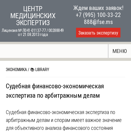
Skip
Ждем ваших заявок!
ЦЕНТР
to
+7 (995) 100-33-22
МЕДИЦИНСКИХ
content
888@fse.ms
ЭКСПЕРТИЗ
Лицензия № Л041-01137-77 / 00288849
Заказать экспертизу
от 21.08.2013 года
МЕНЮ
ЭКОНОМИКА
/
📚 LIBRARY
Судебная финансово-экономическая
экспертиза по арбитражным делам
Судебная финансово-экономическая экспертиза по
арбитражным делам и спорам имеет важное значение
для объективного анализа финансового состояния