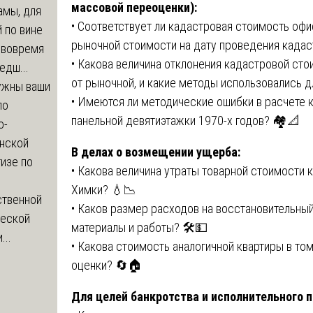
массовой переоценки):
амы, для
• Соответствует ли кадастровая стоимость оф
 по вине
рыночной стоимости на дату проведения кадас
 вовремя
• Какова величина отклонения кадастровой ст
едш...
от рыночной, и какие методы использовались д
ужны ваши
• Имеются ли методические ошибки в расчете 
по
панельной девятиэтажки 1970-х годов? 🏘️📐
о-
нской
В делах о возмещении ущерба:
изе по
• Какова величина утраты товарной стоимости к
Химки? 💧📉
ственной
• Каков размер расходов на восстановительны
ческой
материалы и работы? 🛠️💵
...
• Какова стоимость аналогичной квартиры в то
оценки? 🔄🏠
Для целей банкротства и исполнительного 