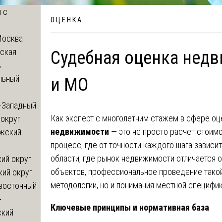
 с
О Ц Е Н К А
Москва
ская
Судебная оценка нед
ь
льный
и МО
-Западный
Как эксперт с многолетним стажем в сфере оце
округ
недвижимости
— это не просто расчет стоим
жский
процесс, где от точности каждого шага завис
области, где рынок недвижимости отличается 
ий округ
объектов, профессиональное проведение такой
кий округ
методологии, но и понимания местной специфик
восточный
-
Ключевые принципы и нормативная база
ский