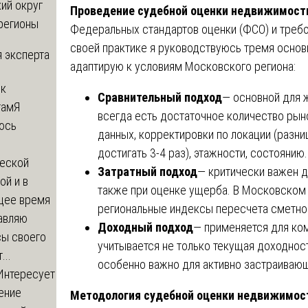
ий округ
Проведение судебной оценки недвижимост
регионы
Федеральных стандартов оценки (ФСО) и требо
своей практике я руководствуюсь тремя основ
 эксперта
адаптирую к условиям Московского региона:
 к
Сравнительный подход
— основной для 
там
Я
всегда есть достаточное количество рын
юсь
данных, корректировки по локации (раз
й
достигать 3-4 раз), этажности, состоянию
еской
Затратный подход
— критически важен д
ой и в
также при оценке ущерба. В Московском 
щее время
региональные индексы пересчета сметной
авляю
Доходный подход
— применяется для ко
сы своего
учитывается не только текущая доходност
...
особенно важно для активно застраиваю
Интересует
ение
Методология судебной оценки недвижимос