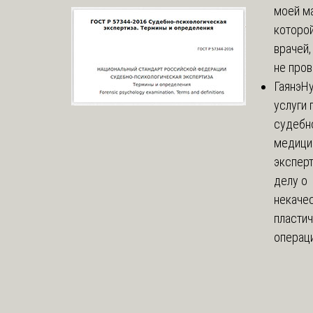
моей м
которой
врачей,
не пров
Гаянэ
Н
услуги 
судебн
медици
эксперт
делу о
некаче
пласти
операци