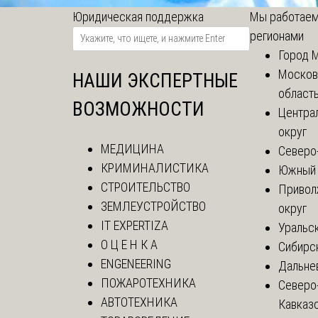
Юридическая поддержка
Мы работаем
регионами
Город 
Москов
НАШИ ЭКСПЕРТНЫЕ
област
ВОЗМОЖНОСТИ
Центра
округ
МЕДИЦИНА
Северо
КРИМИНАЛИСТИКА
Южный 
СТРОИТЕЛЬСТВО
Привол
ЗЕМЛЕУСТРОЙСТВО
округ
IT EXPERTIZA
Уральск
О Ц Е Н К А
Сибирс
ENGENEERING
Дальне
ПОЖАРОТЕХНИКА
Северо
АВТОТЕХНИКА
Кавказ