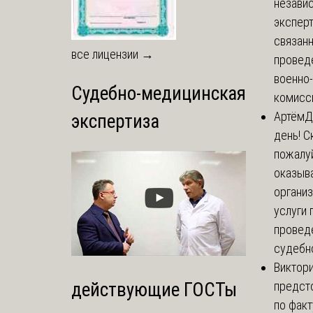
незави
эксперт
связанн
все лицензии →
провед
военно
Судебно-медицинская
комисси
Артём
Д
экспертиза
день! С
пожалуй
оказыва
органи
услуги 
провед
судебно
Виктор
предст
действующие ГОСТы
по факт