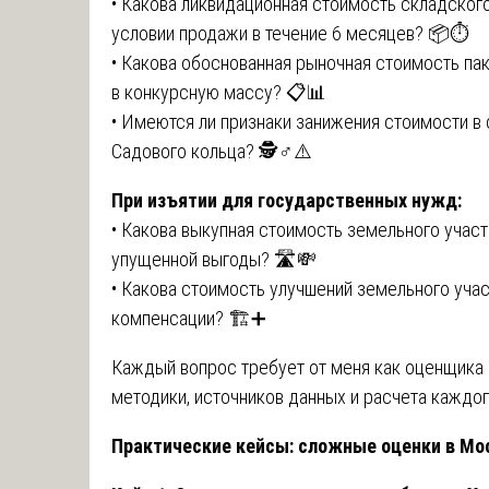
• Какова ликвидационная стоимость складског
условии продажи в течение 6 месяцев? 📦⏱️
• Какова обоснованная рыночная стоимость па
в конкурсную массу? 📋📊
• Имеются ли признаки занижения стоимости в
Садового кольца? 🕵️♂️⚠️
При изъятии для государственных нужд:
• Какова выкупная стоимость земельного учас
упущенной выгоды? 🛣️💸
• Какова стоимость улучшений земельного учас
компенсации? 🏗️➕
Каждый вопрос требует от меня как оценщика н
методики, источников данных и расчета каждог
Практические кейсы: сложные оценки в Мо