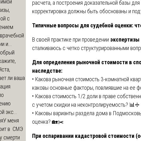
симой
расчета, а построения доказательной базы дл
изы,
корректировка должны быть обоснованы и по
ой с
Типичные вопросы для судебной оценки: ч
ением
-врачебной
В своей практике при проведении
экспертизы
и и...
сталкиваюсь с четко структурированными вопро
обрый
кажите,
Для определения рыночной стоимости в спо
ста,
наследстве:
ет ли ваша
• Какова рыночная стоимость 3-комнатной кварт
зация
каковы основные факторы, повлиявшие на ее 
по
• Какова стоимость 1/2 доли в праве собствен
ению
с учетом скидки на неконтролируемость? 📊➗
й экс...
• Каковы варианты раздела дома в Подмосковье
ия
У меня
оценка? 🏡✂️
оит в СМЭ
При оспаривании кадастровой стоимости (
у смерти